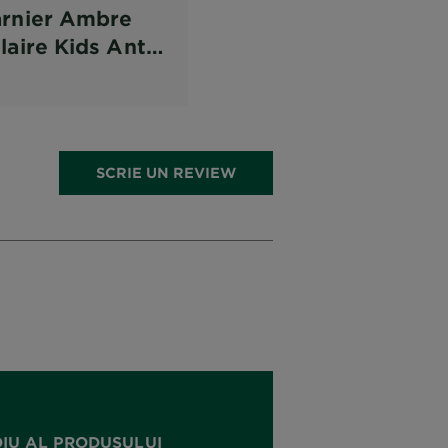
rnier Ambre
laire Kids Anti-
nd Spray cu
otectie solara
ntru copii
PS50
SCRIE UN REVIEW
DIU AL PRODUSULUI