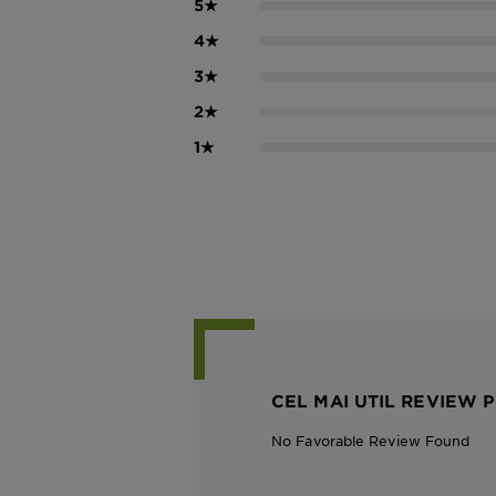
5
★
4
★
3
★
2
★
1
★
CEL MAI UTIL REVIEW P
No Favorable Review Found