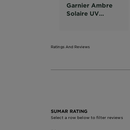
Garnier Ambre
Solaire UV
WATER Body
Mist Spray
racoritor pentru
fata si corp cu
Ratings And Reviews
protectie solara
FPS50
SUMAR RATING
Select a row below to filter reviews