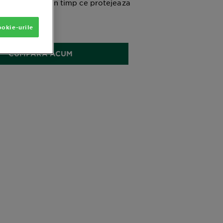
in timp ce protejeaza
ronzul natural
zele UV.
okie-urile
0 ML
CUMPARA ACUM