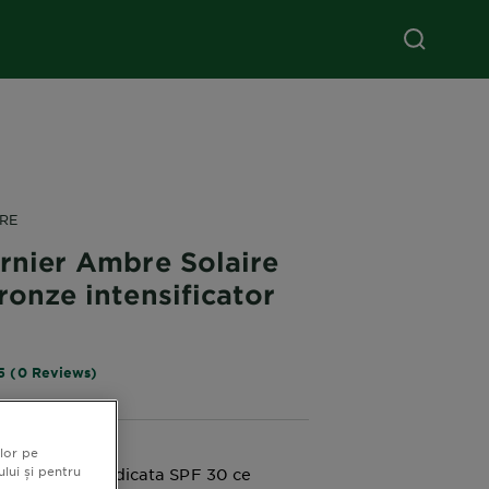
RE
rnier Ambre Solaire
ronze intensificator
5 (0 Reviews)
lor pe
ului și pentru
cu protectie ridicata SPF 30 ce