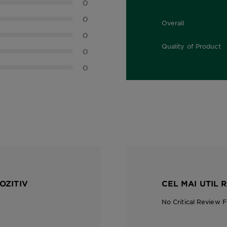
0
0
Overall
0,0 out of 5 stars
0
Quality of Product
0
0,0 out of 5 stars
0
OZITIV
CEL MAI UTIL 
No Critical Review 