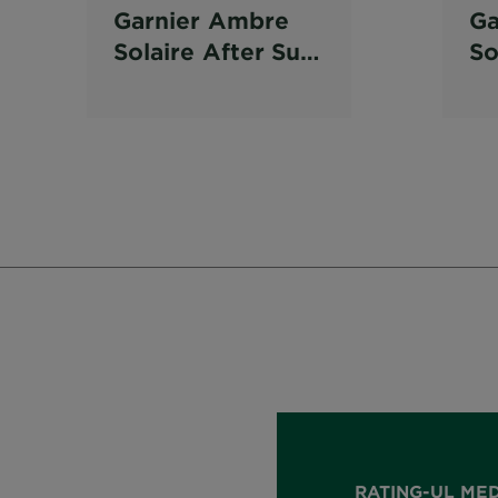
Garnier Ambre
Ga
Solaire After Sun
So
Spray dupa plaja
Sa
pr
pe
F
RATING-UL ME