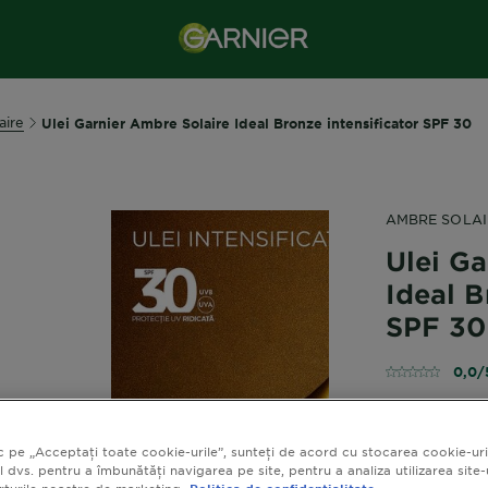
aire
Ulei Garnier Ambre Solaire Ideal Bronze intensificator SPF 30
AMBRE SOLAI
Ulei Ga
Ideal B
SPF 30
0,0/
c pe „Acceptați toate cookie-urile”, sunteți de acord cu stocarea cookie-uri
l dvs. pentru a îmbunătăți navigarea pe site, pentru a analiza utilizarea site-
Ulei de corp