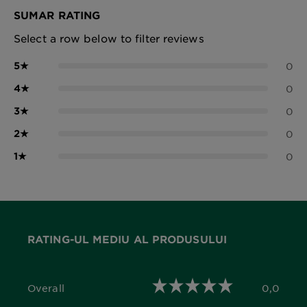
SUMAR RATING
Select a row below to filter reviews
5
★
0
4
★
0
3
★
0
2
★
0
1
★
0
RATING-UL MEDIU AL PRODUSULUI
Overall
0,0
0,0 out of 5 stars