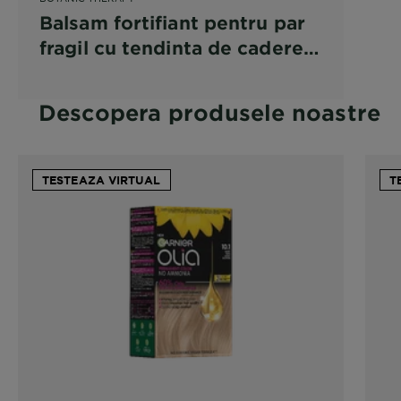
Balsam fortifiant pentru par
fragil cu tendinta de cadere
Garnier Botanic Therapy Ulei
de Ricin si Migdale
Descopera produsele noastre
TESTEAZA VIRTUAL
T