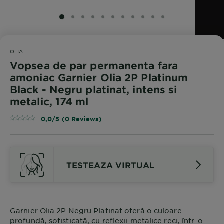
SLIDE 1
SLIDE 2
SLIDE 3
SLIDE 4
SLIDE 5
SLIDE 6
SLIDE 7
SLIDE 8
SLIDE 9
SLIDE 10
SLIDE 11
OLIA
Vopsea de par permanenta fara
amoniac Garnier Olia 2P Platinum
Black - Negru platinat, intens si
metalic, 174 ml
0,0/5 (0 Reviews)
TESTEAZA VIRTUAL
Garnier Olia 2P Negru Platinat oferă o culoare
profundă, sofisticată, cu reflexii metalice reci, într-o