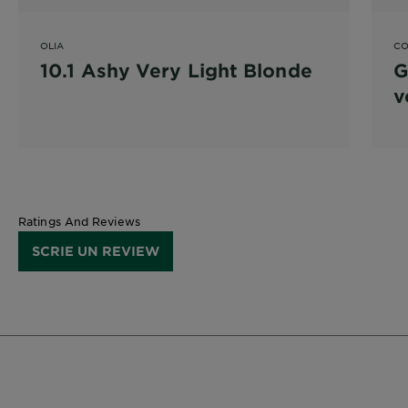
OLIA
CO
10.1 Ashy Very Light Blonde
G
v
4
Ratings And Reviews
SCRIE UN REVIEW