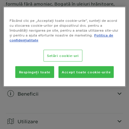
formulă fără amoniac. Bogată în uleiuri hrănitoare,
protejează firul de păr, acoperă complet firele albe și
ARATA MAI MULT
lasă părul neted, mătăsos și de până la 3× mai
MARIME
174 ML
Făcând clic pe „Acceptați toate cookie-urile”, sunteți de acord
strălucitor.
cu stocarea cookie-urilor pe dispozitivul dvs. pentru a
îmbunătăți navigarea pe site, pentru a analiza utilizarea site-ului
CUMPARA ACUM
și pentru a ajuta eforturile noastre de marketing.
Politica de
confidențialitate
Setări cookie-uri
Descriere produs
Respingeți toate
Accept toate cookie-urile
CLOSE SUBPANEL
Beneficii
CLOSE SUBPANEL
Utilizare