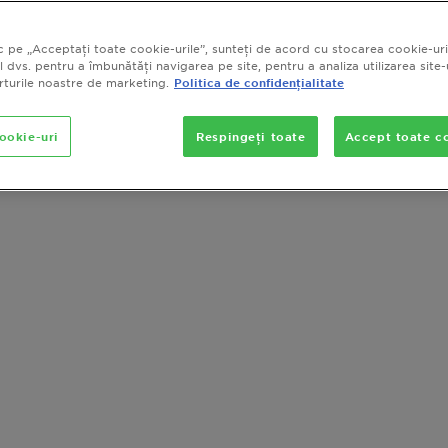
c pe „Acceptați toate cookie-urile”, sunteți de acord cu stocarea cookie-uri
l dvs. pentru a îmbunătăți navigarea pe site, pentru a analiza utilizarea site-
orturile noastre de marketing.
Politica de confidențialitate
cookie-uri
Respingeți toate
Accept toate co