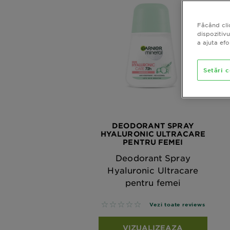
Făcând cli
dispozitivu
a ajuta ef
Setări 
DEODORANT SPRAY
HYALURONIC ULTRACARE
PENTRU FEMEI
Deodorant Spray
Hyaluronic Ultracare
pentru femei
No reviews
Vezi toate reviews
VIZUALIZEAZA