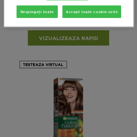
permanenta, 6.34 Ciocolata
Respingeți toate
Accept toate cookie-urile
Vezi toate reviews
No reviews
VIZUALIZEAZA RAPID
TESTEAZA VIRTUAL