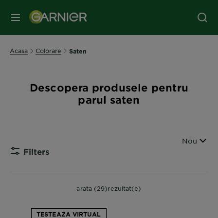
MENIU
Acasa
Colorare
Saten
Descopera produsele pentru
parul saten
Sorteaza
Nou
Filters
CLOSE
arata (29)rezultat(e)
TESTEAZA VIRTUAL