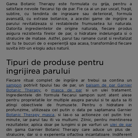
Gama Botanic Therapy este formulata cu grija, pentru a
satisface nevoile fiecarui tip de par. Fie ca ai un par uscat, fragil,
subtire, cu tendinta de ingrasare sau deteriorat, formula
avansată, cu extrase botanice, a acestei game de ingrijire a
parului revitalizeaza si restabileste frumusetea lui naturala.
Datorita ingredientelor de origine naturala, fiecare produs
asigura rezistenta firelor de par, o hidratare indelungata si o
stralucire de matase. Astfel, parul tau ramane curat si revitalizat
iar tu te bucuri de o experiență spa acasa, transformând fiecare
suvita intr-un elogiu adus naturii.
Tipuri de produse pentru
ingrijirea parului
Fiecare ritual complet de ingrijire ar trebui sa contina un
sampon
potrivit tipului tau de par, un
balsam de par Garnier
Botanic Therapy
, o
masca de par
si un ulei tratament.
Ingredientele din formula fiecarui sampon sunt atent alese
pentru proprietatile lor multiple asupra parului si te ajuta sa iti
atingi obiectivele de frumusete. Pentru o hidratare in
profunzime, utilizeaza cel putin o data pe saptamana Garnier
Botanic Therapy masca
, si las-o sa actioneze cel putin trei
minute, iar parul tau iti va multumi. Zilnic, pentru mentinerea
rezultatelor, aplica doar pe lungimi si pe varfuri un
ulei de par
din gama Garnier Botanic Therapy care aduce un plus de
stralucire, dar si o experienta olfactiva incantatoare. Indiferent