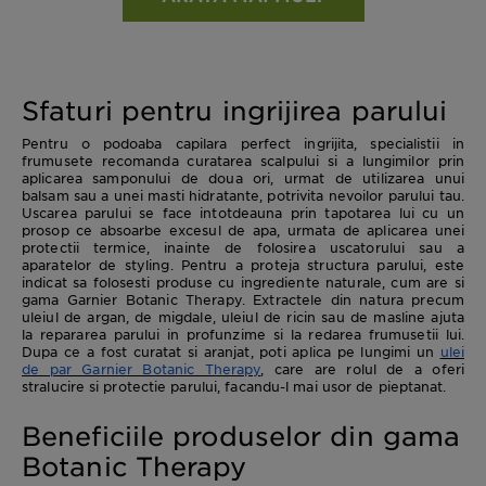
Sfaturi pentru ingrijirea parului
Pentru o podoaba capilara perfect ingrijita, specialistii in
frumusete recomanda curatarea scalpului si a lungimilor prin
aplicarea samponului de doua ori, urmat de utilizarea unui
balsam sau a unei masti hidratante, potrivita nevoilor parului tau.
Uscarea parului se face intotdeauna prin tapotarea lui cu un
prosop ce absoarbe excesul de apa, urmata de aplicarea unei
protectii termice, inainte de folosirea uscatorului sau a
aparatelor de styling. Pentru a proteja structura parului, este
indicat sa folosesti produse cu ingrediente naturale, cum are si
gama Garnier Botanic Therapy. Extractele din natura precum
uleiul de argan, de migdale, uleiul de ricin sau de masline ajuta
la repararea parului in profunzime si la redarea frumusetii lui.
Dupa ce a fost curatat si aranjat, poti aplica pe lungimi un
ulei
de par Garnier Botanic Therapy
, care are rolul de a oferi
stralucire si protectie parului, facandu-l mai usor de pieptanat.
Beneficiile produselor din gama
Botanic Therapy