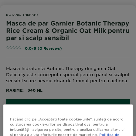
BOTANIC THERAPY
Masca de par Garnier Botanic Therapy
Rice Cream & Organic Oat Milk pentru
par si scalp sensibil
0,0/5 (0 Reviews)
Masca hidratanta Botanic Therapy din gama Oat
Delicacy este conceputa special pentru parul si scalpul
sensibil si are nevoie doar de 1 minut pentru a actiona.
MARIME
340 ML
CUMPARA ACUM
Făcând clic pe „Acceptați toate cookie-urile”, sunteți de acord
cu stocarea cookie-urilor pe dispozitivul dvs. pentru a
îmbunătăți navigarea pe site, pentru a analiza utilizarea site-ului
și pentru a ajuta eforturile noastre de marketing.
Politica de