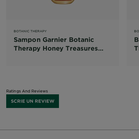
BOTANIC THERAPY
BO
Sampon Garnier Botanic
B
Therapy Honey Treasures
T
pentru par deteriorat cu
p
tendinta de rupere
t
Ratings And Reviews
SCRIE UN REVIEW