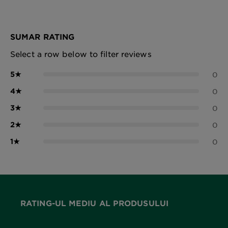
SUMAR RATING
Select a row below to filter reviews
5
★
0
4
★
0
3
★
0
2
★
0
1
★
0
RATING-UL MEDIU AL PRODUSULUI