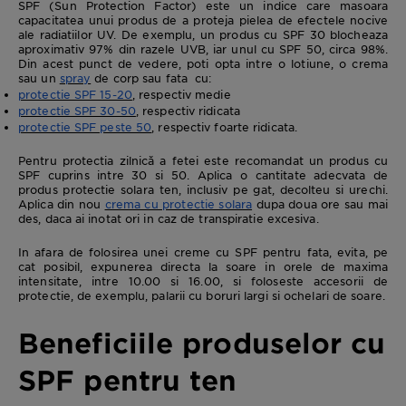
SPF (Sun Protection Factor) este un indice care masoara
capacitatea unui produs de a proteja pielea de efectele nocive
ale radiatiilor UV. De exemplu, un produs cu SPF 30 blocheaza
aproximativ 97% din razele UVB, iar unul cu SPF 50, circa 98%.
Din acest punct de vedere, poti opta intre o lotiune, o crema
sau un
spray
de corp sau fata cu:
protectie SPF 15-20
, respectiv medie
protectie SPF 30-50
, respectiv ridicata
protectie SPF peste 50
, respectiv foarte ridicata.
Pentru protectia zilnică a fetei este recomandat un produs cu
SPF cuprins intre 30 si 50. Aplica o cantitate adecvata de
produs protectie solara ten, inclusiv pe gat, decolteu si urechi.
Aplica din nou
crema cu protectie solara
dupa doua ore sau mai
des, daca ai inotat ori in caz de transpiratie excesiva.
In afara de folosirea unei creme cu SPF pentru fata, evita, pe
cat posibil, expunerea directa la soare in orele de maxima
intensitate, intre 10.00 si 16.00, si foloseste accesorii de
protectie, de exemplu, palarii cu boruri largi si ochelari de soare.
Beneficiile produselor cu
SPF pentru ten