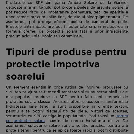
Produsele cu SPF din gama Ambre Solaire de la Garnier
dedicate ingrijirii tenului pot proteja pielea de arsurile solare si
pot reduce riscul de imbatranire prematura, deci de aparitie a
unor semne precum liniile fine, ridurile si hiperpigmentarea. De
asemenea, pot proteja eficient pielea de cancerul de piele.
Efectele anti-imbatranire pot fi potentate si prin includerea in
formula cremei de protectie solara fata a unor ingrediente
precum acidul hialuronic sau ceramidele.
Tipuri de produse pentru
protectie impotriva
soarelui
Un element esential in orice rutina de ingrijire, produsele cu
SPF ten te ajuta sa-ti mentii sanatatea si frumusetea pielii. Cele
mai populare produse cu SPF pentru fata sunt cremele de
protectie solara clasice. Acestea ofera o acoperire uniforma si
hidrateaza bine tenul si sunt disponibile in diferite texturi,
pentru a se potrivi fiecarui tip de piele. Alaturi de acestea,
serumurile cu SPF castiga in popularitate. Poti folosi un
serum
cu protectie solara
inainte de crema hidratanta de zi. De
asemenea, sprayurile solare sunt o solutie practica pentru a-ti
proteja tenul, pentru ca se aplica foarte rapid si pot fi distribuite