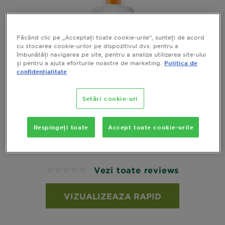
Făcând clic pe „Acceptați toate cookie-urile”, sunteți de acord
cu stocarea cookie-urilor pe dispozitivul dvs. pentru a
îmbunătăți navigarea pe site, pentru a analiza utilizarea site-ului
și pentru a ajuta eforturile noastre de marketing.
Politica de
confidențialitate
SPRAY PROTECTOR INTENSIFICATOR DE
Setări cookie-uri
BRONZ SPF 30 AMBRE SOLAIRE IDEAL
BRONZE
Respingeți toate
Accept toate cookie-urile
Spray protector intensificator de bronz
SPF 30 Ambre Solaire Ideal Bronze
Vezi toate reviews
No reviews
VIZUALIZEAZA RAPID