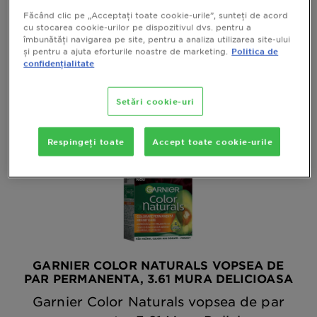
VIZUALIZEAZA RAPID
Făcând clic pe „Acceptați toate cookie-urile”, sunteți de acord
cu stocarea cookie-urilor pe dispozitivul dvs. pentru a
îmbunătăți navigarea pe site, pentru a analiza utilizarea site-ului
și pentru a ajuta eforturile noastre de marketing.
Politica de
confidențialitate
Setări cookie-uri
Respingeți toate
Accept toate cookie-urile
GARNIER COLOR NATURALS VOPSEA DE
PAR PERMANENTA, 3.61 MURA DELICIOASA
Garnier Color Naturals vopsea de par