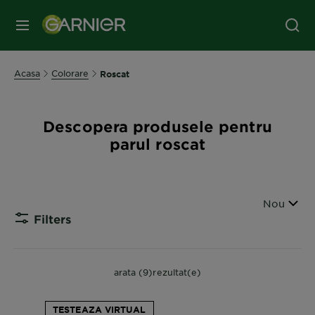
MENIU
Acasa
Colorare
Roscat
Descopera produsele pentru
parul roscat
Sorteaza
Nou
Filters
CLOSE
arata (9)rezultat(e)
TESTEAZA VIRTUAL