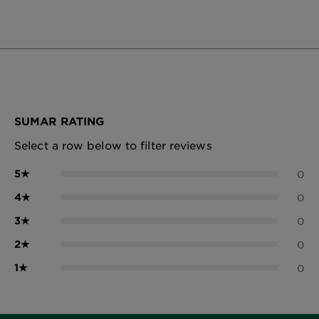
SUMAR RATING
Select a row below to filter reviews
5
★
0
4
★
0
3
★
0
2
★
0
1
★
0