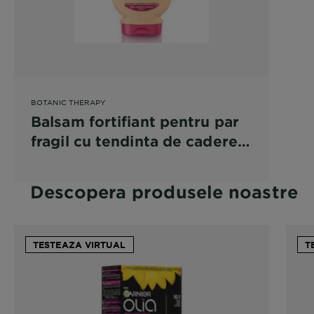
BOTANIC THERAPY
Balsam fortifiant pentru par
fragil cu tendinta de cadere
Garnier Botanic Therapy Ulei
de Ricin si Migdale
Descopera produsele noastre
TESTEAZA VIRTUAL
T