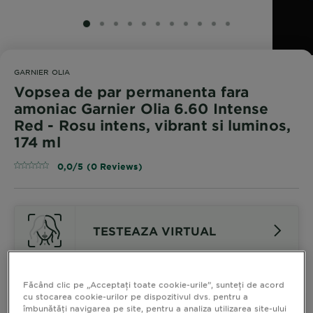
SLIDE 1
SLIDE 2
SLIDE 3
SLIDE 4
SLIDE 5
SLIDE 6
SLIDE 7
SLIDE 8
SLIDE 9
SLIDE 10
SLIDE 11
GARNIER OLIA
Vopsea de par permanenta fara
amoniac Garnier Olia 6.60 Intense
Red - Rosu intens, vibrant si luminos,
174 ml
0,0/5 (0 Reviews)
TESTEAZA VIRTUAL
Vezi Nuanțe Similare
Făcând clic pe „Acceptați toate cookie-urile”, sunteți de acord
cu stocarea cookie-urilor pe dispozitivul dvs. pentru a
îmbunătăți navigarea pe site, pentru a analiza utilizarea site-ului
Vopsea de par permanenta fara