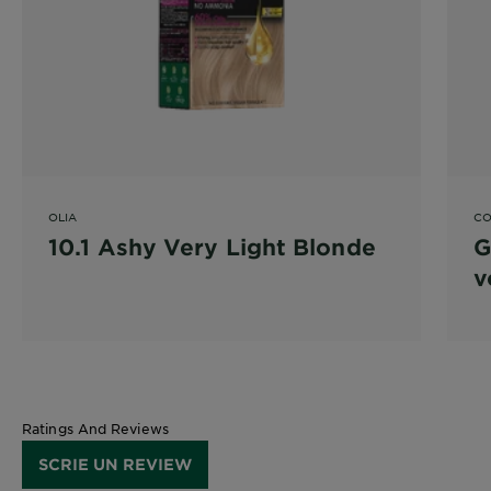
OLIA
CO
10.1 Ashy Very Light Blonde
G
v
4
Ratings And Reviews
SCRIE UN REVIEW