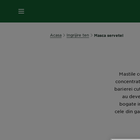
MENIU
Acasa
Ingrijire ten
Masca servetel
Mastile c
concentrat
barierei cu
au deve
bogate in
cele din g