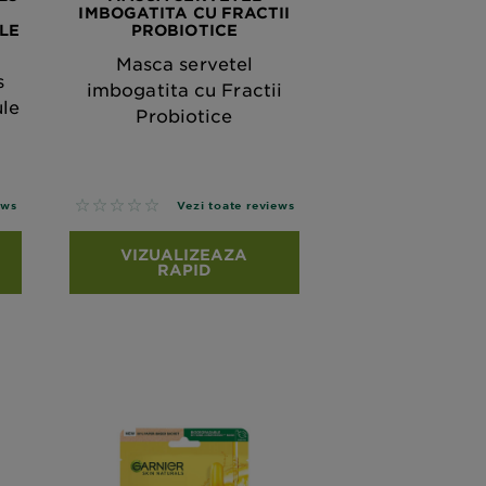
IMBOGATITA CU FRACTII
LE
PROBIOTICE
Masca servetel
s
imbogatita cu Fractii
le
Probiotice
No reviews
ews
Vezi toate reviews
VIZUALIZEAZA
RAPID