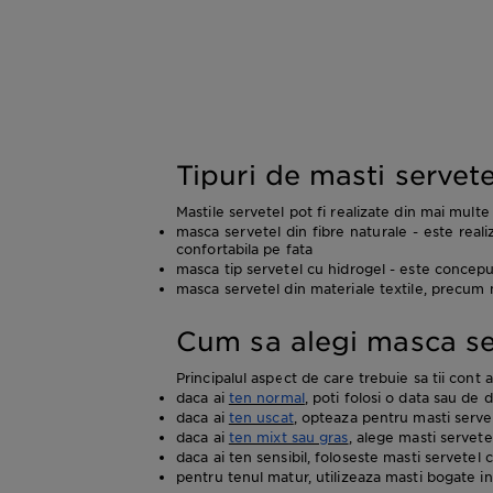
Tipuri de masti servet
Mastile servetel pot fi realizate din mai multe
masca servetel din fibre naturale - este real
confortabila pe fata
masca tip servetel cu hidrogel - este conceput
masca servetel din materiale textile, precum m
Cum sa alegi masca ser
Principalul aspect de care trebuie sa tii cont a
daca ai
ten normal
, poti folosi o data sau de
daca ai
ten uscat
, opteaza pentru masti serve
daca ai
ten mixt sau gras
, alege masti servet
daca ai ten sensibil, foloseste masti servete
pentru tenul matur, utilizeaza masti bogate in