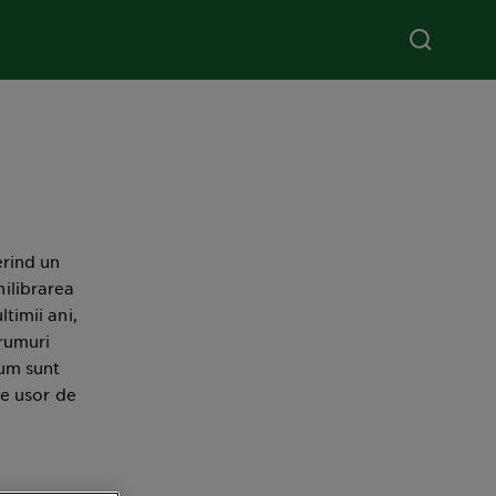
erind un
ilibrarea
ltimii ani,
erumuri
cum sunt
e usor de