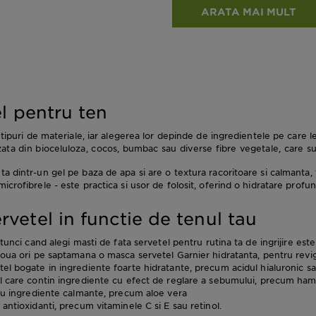
ARATA MAI MULT
el pentru ten
 tipuri de materiale, iar alegerea lor depinde de ingredientele pe care le
izata din bioceluloza, cocos, bumbac sau diverse fibre vegetale, care 
a dintr-un gel pe baza de apa si are o textura racoritoare si calmanta, f
icrofibrele - este practica si usor de folosit, oferind o hidratare profu
vetel in functie de tenul tau
tunci cand alegi masti de fata servetel pentru rutina ta de ingrijire este 
 doua ori pe saptamana o masca servetel Garnier hidratanta, pentru revig
tel bogate in ingrediente foarte hidratante, precum acidul hialuronic sa
el care contin ingrediente cu efect de reglare a sebumului, precum ham
l cu ingrediente calmante, precum aloe vera
 antioxidanti, precum vitaminele C si E sau retinol.