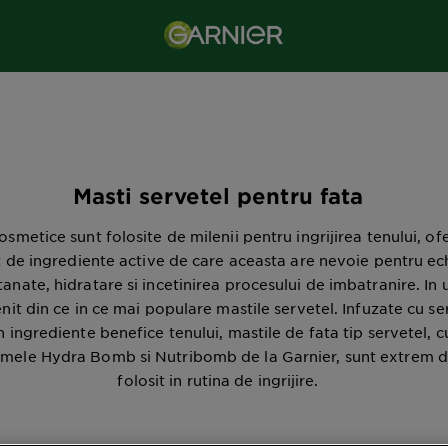
Masti servetel pentru fata
osmetice sunt folosite de milenii pentru ingrijirea tenului, of
 de ingrediente active de care aceasta are nevoie pentru ech
tanate, hidratare si incetinirea procesului de imbatranire. In u
nit din ce in ce mai populare mastile servetel. Infuzate cu s
 ingrediente benefice tenului, mastile de fata tip servetel, 
amele Hydra Bomb si Nutribomb de la Garnier, sunt extrem d
folosit in rutina de ingrijire.