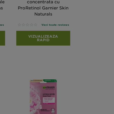
le
concentrata cu
as
ProRetinol Garnier Skin
Naturals
No reviews
ews
Vezi toate reviews
VIZUALIZEAZA
RAPID