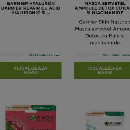
GARNIER HYALURON
MASCA SERVETEL
BARRIER REPAIR CU ACID
AMPOULE DETOX CU KA
HIALURONIC SI ...
SI NIACINAMIDE
Garnier Skin Natural
Masca servetel Ampou
Detox cu Kale si
niacinamide
No reviews
No reviews
Vezi toate reviews
Vezi toate revi
VIZUALIZEAZA
VIZUALIZEAZA
RAPID
RAPID