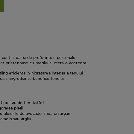
 contin, dar si de preferintele personale:
sunt prietenoase cu mediul si ofera o aderenta
iind eficienta in hidratarea intensa a tenului
nda si ingrediente benefice tenului
tipul tau de ten. Astfel:
orarea pielii
u uleiurile de avocado, shea ori argan
amelis sau argila