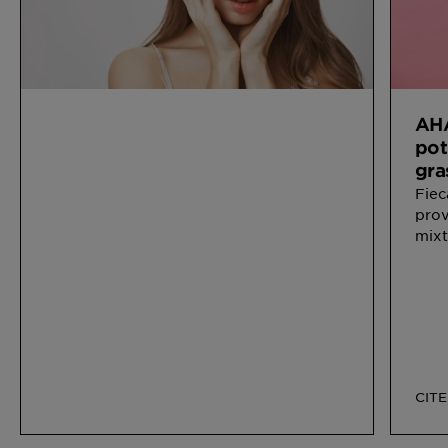
AHA
pot
gra
Fiec
prov
mixt 
CIT