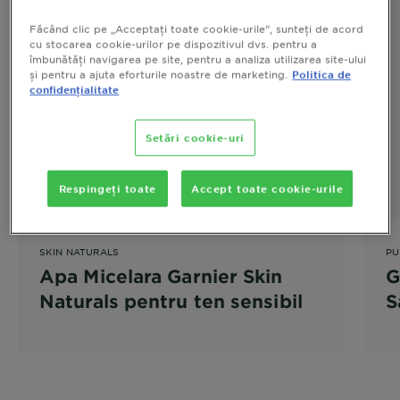
Făcând clic pe „Acceptați toate cookie-urile”, sunteți de acord
cu stocarea cookie-urilor pe dispozitivul dvs. pentru a
îmbunătăți navigarea pe site, pentru a analiza utilizarea site-ului
și pentru a ajuta eforturile noastre de marketing.
Politica de
confidențialitate
Setări cookie-uri
Respingeți toate
Accept toate cookie-urile
SKIN NATURALS
PU
Apa Micelara Garnier Skin
G
Naturals pentru ten sensibil
S
2