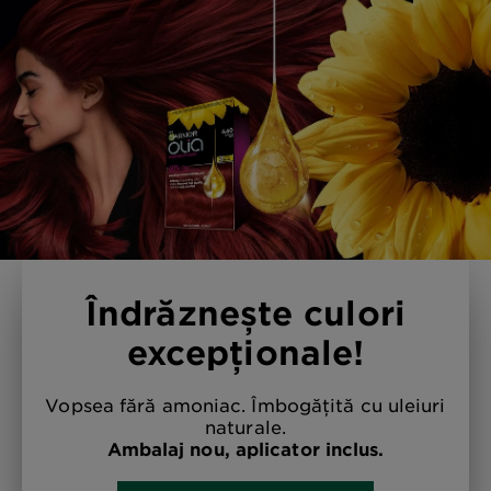
schimbându-ți culoarea părului cu
instrumentul nostru virtual de probare.
Îndrăznește culori
excepționale!
Vopsea fără amoniac. Îmbogățită cu uleiuri
naturale.
Ambalaj nou, aplicator inclus.