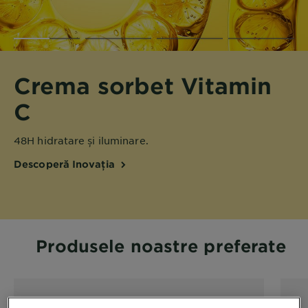
Crema sorbet Vitamin
C
48H hidratare și iluminare.
Descoperă Inovația
Produsele noastre preferate