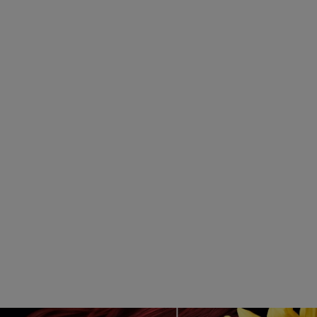
Virtual Try On
A încerca o nuanță nouă nu a fost
niciodată mai ușor. Distrează-te