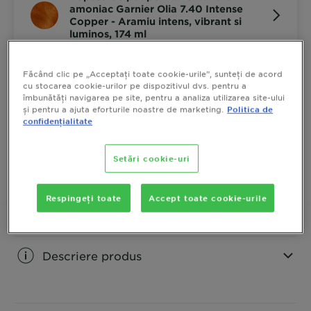
amoniac Garnier Olia 7.40 Intense
Copper - Aramiu intens, vibrant si
luminos, 174 ml
Făcând clic pe „Acceptați toate cookie-urile”, sunteți de acord
Garnier Olia 7.40 Intense Copper oferă o culoare
cu stocarea cookie-urilor pe dispozitivul dvs. pentru a
permanentă intensă și vibrantă, fără amoniac, cu
îmbunătăți navigarea pe site, pentru a analiza utilizarea site-ului
reflexii strălucitoare de arămiu. Formula conține 60%
și pentru a ajuta eforturile noastre de marketing.
Politica de
uleiuri naturale nutritive, oferă o acoperire completă a
confidențialitate
ARATA MAI MULT
firelor albe și conferă părului o textură mătăsoasă, de
MARIME
174 ML
până la 3 ori mai strălucitoare.
Setări cookie-uri
CUMPARA ACUM
Respingeți toate
Accept toate cookie-urile
Descriere produs
CLOSE SUBPANEL