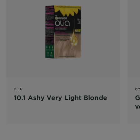
OLIA
CO
10.1 Ashy Very Light Blonde
G
v
4