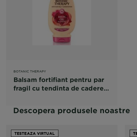
BOTANIC THERAPY
Balsam fortifiant pentru par
fragil cu tendinta de cadere
Garnier Botanic Therapy Ulei
de Ricin si Migdale
Descopera produsele noastre
TESTEAZA VIRTUAL
T