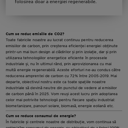
folosirea doar a energiei regenerabile.
Cum se reduc emisiile de CO2?
Toate fabricile noastre au lucrat continuu pentru reducerea
emisiilor de carbon, prin creșterea eficienței energiei obținute
printr-un mai bun design al clădirilor și prin izolație, dar și prin
utilizarea tehnologiilor energetice eficiente în procesele
industriale și, nu în ultimul rând, prin aprovizionarea cu mai
multă energie regenerabilă. Aceste eforturi ne-au condus către
reducerea amprentei de carbon cu 72% între 2005-2019. Mai
departe, obiectivul nostru este ca toate spațiile noastre
industriale să devină neutre din punctul de vedere al emisiilor
de carbon până în 2025. Vom reuși acest lucru prin adoptarea
celor mai potrivite tehnologii pentru fiecare spațiu industrial:
biometanizare, panouri solare, biomasă, energie eoliană etc.
Cum se reduce consumul de energie?
În fabricile și centrele noastre de distribuție, vom continua să
optimizăm consumul de energie, cu obiectivul de a folosi 100%