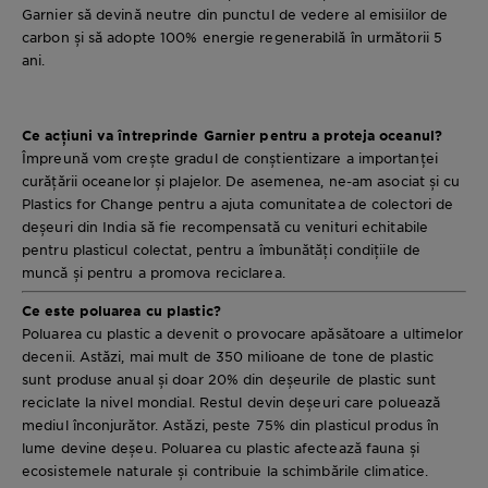
Garnier să devină neutre din punctul de vedere al emisiilor de
carbon și să adopte 100% energie regenerabilă în următorii 5
ani.
Ce acțiuni va întreprinde Garnier pentru a proteja oceanul?
Împreună vom crește gradul de conștientizare a importanței
curățării oceanelor și plajelor. De asemenea, ne-am asociat și cu
Plastics for Change pentru a ajuta comunitatea de colectori de
deșeuri din India să fie recompensată cu venituri echitabile
pentru plasticul colectat, pentru a îmbunătăți condițiile de
muncă și pentru a promova reciclarea.
Ce este poluarea cu plastic?
Poluarea cu plastic a devenit o provocare apăsătoare a ultimelor
decenii. Astăzi, mai mult de 350 milioane de tone de plastic
sunt produse anual și doar 20% din deșeurile de plastic sunt
reciclate la nivel mondial. Restul devin deșeuri care poluează
mediul înconjurător. Astăzi, peste 75% din plasticul produs în
lume devine deșeu. Poluarea cu plastic afectează fauna și
ecosistemele naturale și contribuie la schimbările climatice.