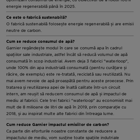
energie regenerabilă până în 2025.
Ce este o fabrică sustenabilă?
O fabrică sustenabilă folosește energie regenerabilă și are emisii
neutre de carbon.
Cum se reduce consumul de apă?
Garnier regândește modul în care se conumă apa în cadrul
spațiilor sale industriale, astfel încât să reducă volumul de apă
consumată în scop industrial. Avem deja 3 fabrici "waterloop",
unde 100% din apa industrială consumată (pentru curățare și
răcire, de exemplu) este re-tratată, reciclată sau reutilizată. Nu
mai avem nevoie de apă proaspătă pentru aceste proecese. Prin
tratarea și reutilizarea apei de înaltă calitate într-un circuit
intern, am reușit să reducem consumul de apă și impactul de
mediu al fabricii. Cele trei fabrici "waterloop" au economisit mai
mult de 8 milioane de litri de apă în 2019, prin comparație cu
2018, și au inspirat multe alte fabrici din întreaga lume.
Cum reduce Garnier impactul emisiilor de carbon?
Ca parte din eforturile noastre constante de reducere a
impactului de mediu, vom susține toate spațiile indutriale