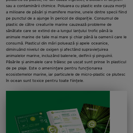
sau a contaminării chimice. Poluarea cu plastic este cauza morții
a milioane de păsări și mamifere marine, unele dintre specii fiind
pe punctul de a ajunge în pericol de dispariție. Consumul de
plastic de către creaturile marine cauzează probleme de
sănătate care se extind de-a lungul lanțului trofic până la
animale marine de talie mai mare și chiar până la oamenii care le
consumă. Plasticul din mări poluează și apele oceanice,
diminuând nivelul de oxigen și afectând supraviețuirea
animalelor marine, incluzând balenele, delfinii și pinguinii.
Păsările și animalele care trăiesc pe uscat sunt prinse în plasticul
de pe plaje. Este o amenințare pentru funcționarea
ecosistemelor marine, iar particulele de micro-plastic ce plutesc
în ocean sunt toxice pentru toate ființele.