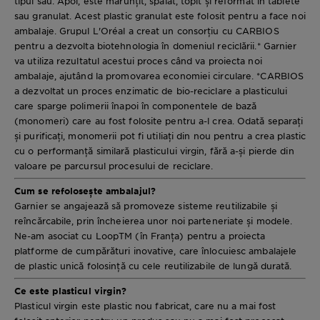
tipul său. Apoi, este mărunțit, spălat, topit și reformat în tablete
sau granulat. Acest plastic granulat este folosit pentru a face noi
ambalaje. Grupul L'Oréal a creat un consorțiu cu CARBIOS
pentru a dezvolta biotehnologia în domeniul reciclării.* Garnier
va utiliza rezultatul acestui proces când va proiecta noi
ambalaje, ajutând la promovarea economiei circulare. *CARBIOS
a dezvoltat un proces enzimatic de bio-reciclare a plasticului
care sparge polimerii înapoi în componentele de bază
(monomeri) care au fost folosite pentru a-l crea. Odată separați
și purificați, monomerii pot fi utiliați din nou pentru a crea plastic
cu o performanță similară plasticului virgin, fără a-și pierde din
valoare pe parcursul procesului de reciclare.
Cum se refolosește ambalajul?
Garnier se angajează să promoveze sisteme reutilizabile și
reîncărcabile, prin încheierea unor noi parteneriate și modele.
Ne-am asociat cu LoopTM (în Franța) pentru a proiecta
platforme de cumpărături inovative, care înlocuiesc ambalajele
de plastic unică folosință cu cele reutilizabile de lungă durată.
Ce este plasticul virgin?
Plasticul virgin este plastic nou fabricat, care nu a mai fost