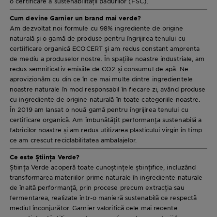
o certificare a sustenabilității pădurilor (FSC).
Cum devine Garnier un brand mai verde?
Am dezvoltat noi formule cu 98% ingrediente de origine
naturală și o gamă de produse pentru îngrijirea tenului cu
certiificare organică ECOCERT și am redus constant amprenta
de mediu a produselor nostre. În spațiile noastre industriale, am
redus semnificativ emisiile de CO2 și consumul de apă. Ne
aprovizionăm cu din ce în ce mai multe dintre ingredientele
noastre naturale în mod responsabil în fiecare zi, având produse
cu ingrediente de origine naturală în toate categoriile noastre.
În 2019 am lansat o nouă gamă pentru îngrijirea tenului cu
certificare organică. Am îmbunătățit performanța sustenabilă a
fabricilor noastre și am redus utilizarea plasticului virgin în timp
ce am crescut reciclabilitatea ambalajelor.
Ce este Știința Verde?
Știința Verde acoperă toate cunoștințele științifice, incluzând
transformarea materiilor prime naturale în ingrediente naturale
de înaltă performanță, prin procese precum extracția sau
fermentarea, realizate într-o manieră sustenabilă ce respectă
mediul înconjurător. Garnier valorifică cele mai recente