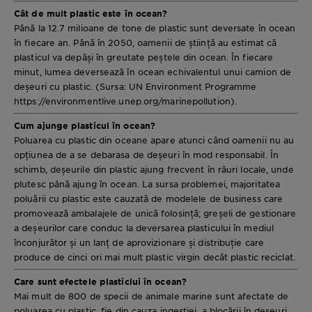
Cât de mult plastic este în ocean?
Până la 12.7 milioane de tone de plastic sunt deversate în ocean
în fiecare an. Până în 2050, oamenii de știință au estimat că
plasticul va depăși în greutate peștele din ocean. În fiecare
minut, lumea deversează în ocean echivalentul unui camion de
deșeuri cu plastic. (Sursa: UN Environment Programme
https://environmentlive.unep.org/marinepollution).
Cum ajunge plasticul în ocean?
Poluarea cu plastic din oceane apare atunci când oamenii nu au
opțiunea de a se debarasa de deșeuri în mod responsabil. În
schimb, deșeurile din plastic ajung frecvent în râuri locale, unde
plutesc până ajung în ocean. La sursa problemei, majoritatea
poluării cu plastic este cauzată de modelele de business care
promovează ambalajele de unică folosință; greșeli de gestionare
a deșeurilor care conduc la deversarea plasticului în mediul
înconjurător și un lanț de aprovizionare și distribuție care
produce de cinci ori mai mult plastic virgin decât plastic reciclat.
Care sunt efectele plasticlui în ocean?
Mai mult de 800 de specii de animale marine sunt afectate de
poluarea cu plastic, fie din cauza ingestiei, a blocării în deșeuri