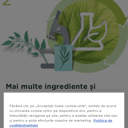
Mai multe ingrediente și
formule sustenabile
În 2019, noile noastre formule pentru îngrijirea părului
Făcând clic pe „Acceptați toate cookie-urile”, sunteți de acord
cu stocarea cookie-urilor pe dispozitivul dvs. pentru a
au atins în medie 91% biodegradabilitate*. Până în
îmbunătăți navigarea pe site, pentru a analiza utilizarea site-ului
2025, vom produce noi formule eficiente, cu ajutorul
și pentru a ajuta eforturile noastre de marketing.
Politica de
Științei Verzi, cum ar fi biotehnologia. *Conform OECD
confidențialitate