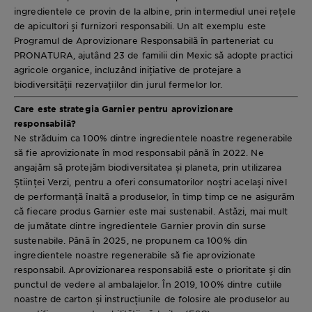
ingredientele ce provin de la albine, prin intermediul unei rețele
de apicultori și furnizori responsabili. Un alt exemplu este
Programul de Aprovizionare Responsabilă în parteneriat cu
PRONATURA, ajutând 23 de familii din Mexic să adopte practici
agricole organice, incluzând inițiative de protejare a
biodiversității rezervațiilor din jurul fermelor lor.
Care este strategia Garnier pentru aprovizionare
responsabilă?
Ne străduim ca 100% dintre ingredientele noastre regenerabile
să fie aprovizionate în mod responsabil până în 2022. Ne
angajăm să protejăm biodiversitatea și planeta, prin utilizarea
Științei Verzi, pentru a oferi consumatorilor noștri același nivel
de performanță înaltă a produselor, în timp timp ce ne asigurăm
că fiecare produs Garnier este mai sustenabil. Astăzi, mai mult
de jumătate dintre ingredientele Garnier provin din surse
sustenabile. Până în 2025, ne propunem ca 100% din
ingredientele noastre regenerabile să fie aprovizionate
responsabil. Aprovizionarea responsabilă este o prioritate și din
punctul de vedere al ambalajelor. În 2019, 100% dintre cutiile
noastre de carton și instrucțiunile de folosire ale produselor au