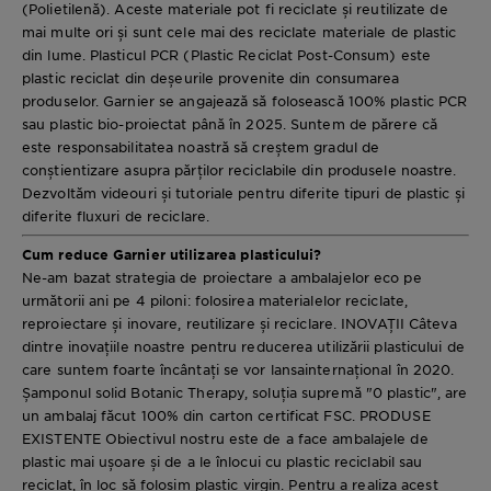
(Polietilenă). Aceste materiale pot fi reciclate și reutilizate de
mai multe ori și sunt cele mai des reciclate materiale de plastic
din lume. Plasticul PCR (Plastic Reciclat Post-Consum) este
plastic reciclat din deșeurile provenite din consumarea
produselor. Garnier se angajează să folosească 100% plastic PCR
sau plastic bio-proiectat până în 2025. Suntem de părere că
este responsabilitatea noastră să creștem gradul de
conștientizare asupra părților reciclabile din produsele noastre.
Dezvoltăm videouri și tutoriale pentru diferite tipuri de plastic și
diferite fluxuri de reciclare.
Cum reduce Garnier utilizarea plasticului?
Ne-am bazat strategia de proiectare a ambalajelor eco pe
următorii ani pe 4 piloni: folosirea materialelor reciclate,
reproiectare și inovare, reutilizare și reciclare. INOVAȚII Câteva
dintre inovațiile noastre pentru reducerea utilizării plasticului de
care suntem foarte încântați se vor lansainternațional în 2020.
Șamponul solid Botanic Therapy, soluția supremă "0 plastic", are
un ambalaj făcut 100% din carton certificat FSC. PRODUSE
EXISTENTE Obiectivul nostru este de a face ambalajele de
plastic mai ușoare și de a le înlocui cu plastic reciclabil sau
reciclat, în loc să folosim plastic virgin. Pentru a realiza acest