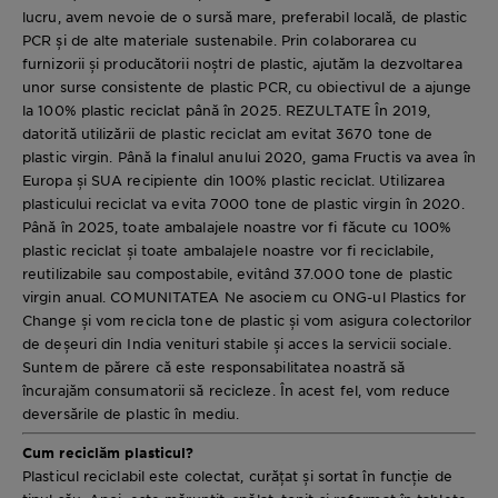
lucru, avem nevoie de o sursă mare, preferabil locală, de plastic
PCR și de alte materiale sustenabile. Prin colaborarea cu
furnizorii și producătorii noștri de plastic, ajutăm la dezvoltarea
unor surse consistente de plastic PCR, cu obiectivul de a ajunge
la 100% plastic reciclat până în 2025. REZULTATE În 2019,
datorită utilizării de plastic reciclat am evitat 3670 tone de
plastic virgin. Până la finalul anului 2020, gama Fructis va avea în
Europa și SUA recipiente din 100% plastic reciclat. Utilizarea
plasticului reciclat va evita 7000 tone de plastic virgin în 2020.
Până în 2025, toate ambalajele noastre vor fi făcute cu 100%
plastic reciclat și toate ambalajele noastre vor fi reciclabile,
reutilizabile sau compostabile, evitând 37.000 tone de plastic
virgin anual. COMUNITATEA Ne asociem cu ONG-ul Plastics for
Change și vom recicla tone de plastic și vom asigura colectorilor
de deșeuri din India venituri stabile și acces la servicii sociale.
Suntem de părere că este responsabilitatea noastră să
încurajăm consumatorii să recicleze. În acest fel, vom reduce
deversările de plastic în mediu.
Cum reciclăm plasticul?
Plasticul reciclabil este colectat, curățat și sortat în funcție de