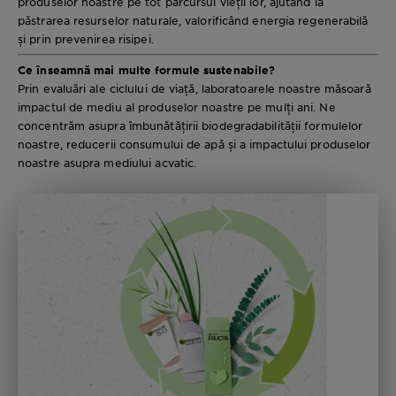
produselor noastre pe tot parcursul vieții lor, ajutând la
păstrarea resurselor naturale, valorificând energia regenerabilă
și prin prevenirea risipei.
Ce înseamnă mai multe formule sustenabile?
Prin evaluări ale ciclului de viață, laboratoarele noastre măsoară
impactul de mediu al produselor noastre pe mulți ani. Ne
concentrăm asupra îmbunătățirii biodegradabilității formulelor
noastre, reducerii consumului de apă și a impactului produselor
noastre asupra mediului acvatic.