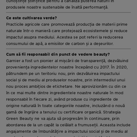
cunoștințe științifice pentru a canaliza puterea naturii în
produsele noastre sustenabile de înaltă performanță.
Ce este cultivarea verde?
Practicile agricole care promovează producția de materii prime
naturale într-o manieră care protejează ecosistemele și reduce
impactul asupra mediului. Acestea se pot referi la reducerea
consumului de apă, a emisiilor de carbon și a deșeurilor.
Cum să fii responsabil din punct de vedere beauty?
Garnier a fost un pionier al mișcării de transparență, dezvăluind
proveniența ingredientelor noastre începând cu 2017. În 2020,
pătrundem pe un teritoriu nou, prin dezvăluirea impactului
social și de mediu al produselor noastre, prin intermediul unui
nou proces ambițios de etichetare. Ne aprovizionăm cu din ce
în ce mai multe dintre ingredientele noastre naturale în mod
responsabil în fiecare zi, având produse cu ingrediente de
origine naturală în toate categoriile noastre, incluzând o nouă
gamă de îngrijire a tenului cu certificare organică. Strategia
Green Beauty ne va ajuta să progresăm în continuare, prin
abordarea de la un capăt la celălalt a frumuseții. Aceasta include
angajamente de îmbunătățire a impactului social și de mediu al