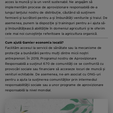
acces la muncă și la un venit sustenabil. Ne angajăm să
implementăm procese de aprovizionare responsabilă de-a
lungul lanțului nostru de distribuție, căutând să susținem
fermierii și lucrătorii pentru a-și îmbunătăți veniturile și traiul. De
asemenea, punem la dispoziție și traininguri pentru a-i ajuta să-
și îmbunătățească abilitățile în domeniul agriculturii și le oferim
cele mai noi cunoștințe referitoare la agricultura organică.
Cum ajută Garnier economia locală?
Facilităm accesul la servicii de sănătate sau la mecanisme de
protecție a bunăstării pentru mulți dintre micii noștri
antreprenori. În 2019, Programul nostru de Aprovizionare
Responsabilă a susținut 670 de comunități ce se confruntă cu
provocări sociale sau financiare să acceseze locuri de muncă și
venituri echitabile. De asemenea, ne-am asociat cu ONG-uri
pentru a ajuta la susținerea comunităților prin intermediul
responsabilității sociale sau a unor programe de aprovizionare
responsabilă la nivel mondial.