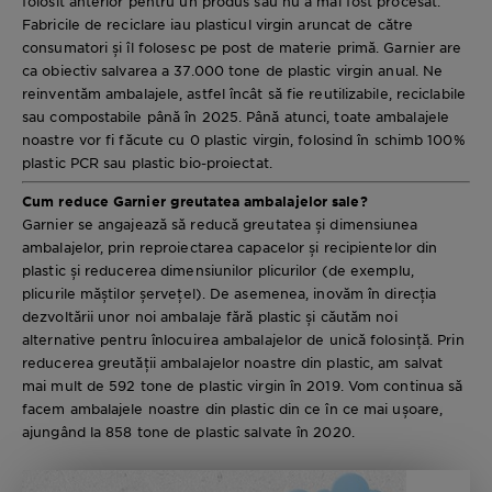
folosit anterior pentru un produs sau nu a mai fost procesat.
Fabricile de reciclare iau plasticul virgin aruncat de către
consumatori și îl folosesc pe post de materie primă. Garnier are
ca obiectiv salvarea a 37.000 tone de plastic virgin anual. Ne
reinventăm ambalajele, astfel încât să fie reutilizabile, reciclabile
sau compostabile până în 2025. Până atunci, toate ambalajele
noastre vor fi făcute cu 0 plastic virgin, folosind în schimb 100%
plastic PCR sau plastic bio-proiectat.
Cum reduce Garnier greutatea ambalajelor sale?
Garnier se angajează să reducă greutatea și dimensiunea
ambalajelor, prin reproiectarea capacelor și recipientelor din
plastic și reducerea dimensiunilor plicurilor (de exemplu,
plicurile măștilor șervețel). De asemenea, inovăm în direcția
dezvoltării unor noi ambalaje fără plastic și căutăm noi
alternative pentru înlocuirea ambalajelor de unică folosință. Prin
reducerea greutății ambalajelor noastre din plastic, am salvat
mai mult de 592 tone de plastic virgin în 2019. Vom continua să
facem ambalajele noastre din plastic din ce în ce mai ușoare,
ajungând la 858 tone de plastic salvate în 2020.