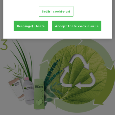
301 sau teste echivalente.
Setări cookie-uri
DESCOPERĂ MAI MULT
Respingeți toate
Accept toate cookie-urile