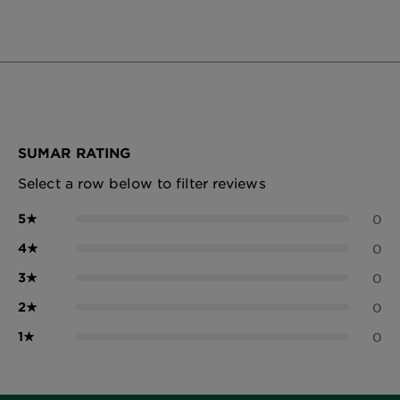
SUMAR RATING
Select a row below to filter reviews
5
★
0
4
★
0
3
★
0
2
★
0
1
★
0