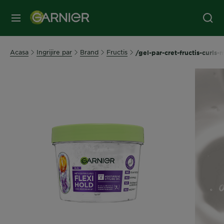
MENIU
Acasa
Ingrijire par
Brand
Fructis
/gel-par-cret-fructis-curls