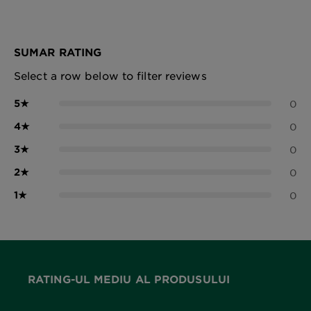
SUMAR RATING
Select a row below to filter reviews
5
★
0
4
★
0
3
★
0
2
★
0
1
★
0
RATING-UL MEDIU AL PRODUSULUI