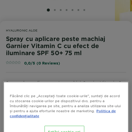
SLIDE 1
SLIDE 2
SLIDE 3
SLIDE 4
SLIDE 5
SLIDE 6
SLIDE 7
HYALURONIC ALOE
Spray cu aplicare peste machiaj
Garnier Vitamin C cu efect de
iluminare SPF 50+ 75 ml
0,0/5 (0 Reviews)
Spray-ul cu aplicare peste machiaj Garnier Vitamin C
SPF 50+ ofera o protectie solara foarte ridicata si
ajuta la prevenirea efectelor nocive ale razelor UV.
Făcând clic pe „Acceptați toate cookie-urile”, sunteți de acord
cu stocarea cookie-urilor pe dispozitivul dvs. pentru a
MARIME
75 ML
îmbunătăți navigarea pe site, pentru a analiza utilizarea site-ului
și pentru a ajuta eforturile noastre de marketing.
Politica de
confidențialitate
CUMPARA ACUM
Setări cookie-uri