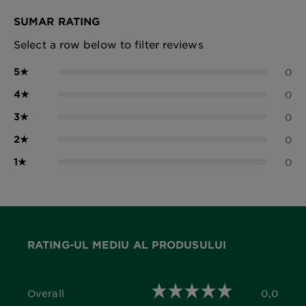
SUMAR RATING
Select a row below to filter reviews
5
★
0
4
★
0
3
★
0
2
★
0
1
★
0
RATING-UL MEDIU AL PRODUSULUI
Overall
0,0
0,0 out of 5 stars