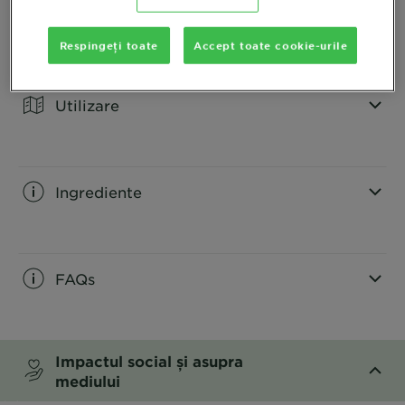
Descriere produs
Respingeți toate
Accept toate cookie-urile
CLOSE SUBPANEL
Utilizare
CLOSE SUBPANEL
Ingrediente
CLOSE SUBPANEL
FAQs
CLOSE SUBPANEL
Impactul social și asupra
mediului