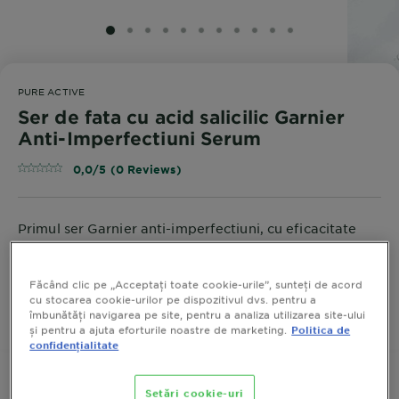
SLIDE 1
SLIDE 2
SLIDE 3
SLIDE 4
SLIDE 5
SLIDE 6
SLIDE 7
SLIDE 8
SLIDE 9
SLIDE 10
SLIDE 11
PURE ACTIVE
Ser de fata cu acid salicilic Garnier
Anti-Imperfectiuni Serum
0,0/5 (0 Reviews)
Primul ser Garnier anti-imperfectiuni, cu eficacitate
dovedita clinic, reduce cosurile in 7 zile.
MARIME
30 ML
Făcând clic pe „Acceptați toate cookie-urile”, sunteți de acord
cu stocarea cookie-urilor pe dispozitivul dvs. pentru a
îmbunătăți navigarea pe site, pentru a analiza utilizarea site-ului
CUMPARA ACUM
și pentru a ajuta eforturile noastre de marketing.
Politica de
confidențialitate
Setări cookie-uri