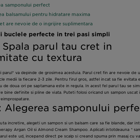
a samponului perfect
ea balsamului pentru hidratare maxima
ret are nevoie de o ingrijire suplimentara
 buclele perfecte in trei pasi simpli
: Spala parul tau cret in
itate cu textura
eli parul* va depinde de grosimea acestuia. Parul cret fin are nevoie de
cle medii la fiecare 2-3 zile. Pentru firul gros, astfel incat sa fie evitata
u de doua ori pe saptamana este in regula. In acest fel parul tau se sim
e bine definite si pline de viata. Puteti folosi oricand un sampon uscat 
reimprospatare.
: Alegerea samponului perfe
uta incretire, alegeti un sampon si un balsam care sa fie blande, dar in
erapy Argan Oil si Almond Cream Shampoo. Aplicati intotdeauna * sa
parul este ud, incepand direct pe scalp si creand spuma prin masaj cu va