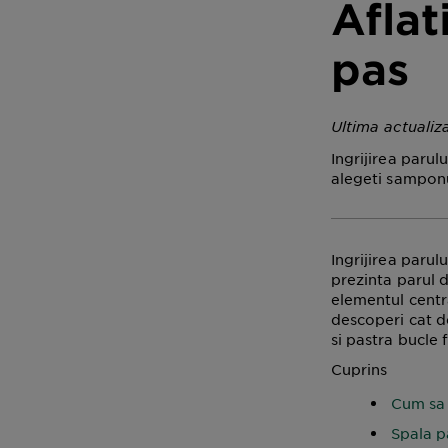
Aflat
pas
Ultima actualiz
Ingrijirea parul
alegeti samponu
Ingrijirea parul
prezinta parul 
elementul centr
descoperi cat de
si pastra bucle
Cuprins
Cum sa o
Spala p