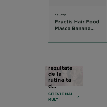
FRUCTIS
Fructis Hair Food
Masca Banana
Hranitoare
pentru parul
uscat
Cum să
obții cele
mai bune
rezultate
de la
rutina ta
d...
CITESTE MAI
MULT