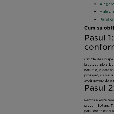
Alegere
Aplicar
Parul c
Cum sa obtii
Pasul 1
conform
Cat *de des iti sp
la cateva zile si bu
naturale, o data sa
proaspat, cu buclel
aveti nevoie de o 
Pasul 2
Pentru a evita tem
precum Botanic Th
parul cret * cand 