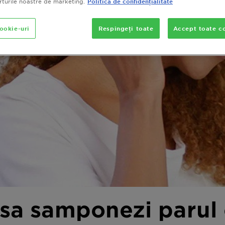
orturile noastre de marketing.
Politica de confidențialitate
cookie-uri
Respingeți toate
Accept toate co
sa samponezi parul 