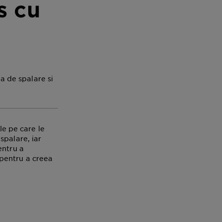
s cu
la de spalare si
le pe care le
spalare, iar
entru a
i pentru a creea