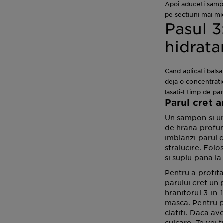
Apoi aduceti sampo
pe sectiuni mai mic
Pasul 3
hidrat
Cand aplicati balsa
deja o concentrati
lasati-l timp de pa
Parul cret a
Un sampon si un
de hrana profu
imblanzi parul 
stralucire. Folo
si suplu pana la
Pentru a profita
parului cret un
hranitorul 3-in-
masca. Pentru pa
clatiti. Daca av
culcare. Te vei 