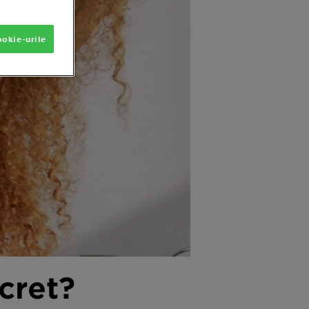
okie-urile
cret?