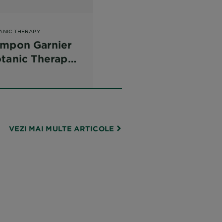
ANIC THERAPY
mpon Garnier
nic Therapy
ocado Oil
ntru parul
cat, ondulat si
et
VEZI MAI MULTE ARTICOLE