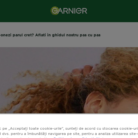
nezi parul cret? Aflati in ghidul nostru pas cu pas
c pe „Acceptați toate cookie-urile”, sunteți de acord cu stocarea cookie-uri
l dvs. pentru a îmbunătăți navigarea pe site, pentru a analiza utilizarea site-