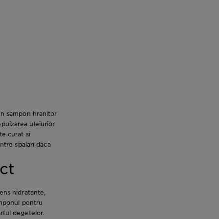
 un sampon hranitor
 epuizarea uleiurior
te curat si
intre spalari daca
ct
tens hidratante,
mponul pentru
rful degetelor.