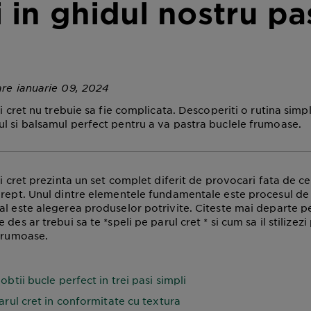
i in ghidul nostru pa
are ianuarie 09, 2024
ui cret nu trebuie sa fie complicata. Descoperiti o rutina simp
l si balsamul perfect pentru a va pastra buclele frumoase.
ui cret prezinta un set complet diferit de provocari fata de ce
drept. Unul dintre elementele fundamentale este procesul de 
al este alegerea produselor potrivite. Citeste mai departe p
 des ar trebui sa te *speli pe parul cret * si cum sa il stilizez
 frumoase.
btii bucle perfect in trei pasi simpli
arul cret in conformitate cu textura