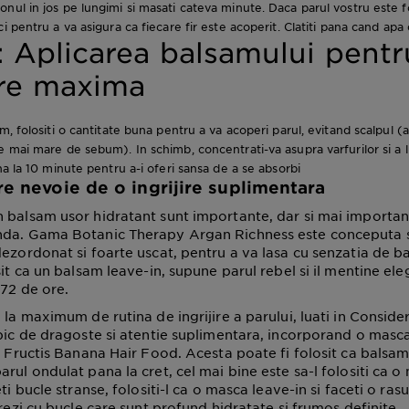
nul in jos pe lungimi si masati cateva minute. Daca parul vostru este fo
i pentru a va asigura ca fiecare fir este acoperit. Clatiti pana cand ap
: Aplicarea balsamului pentr
are maxima
m, folositi o cantitate buna pentru a va acoperi parul, evitand scalpul (
e mai mare de sebum). In schimb, concentrati-va asupra varfurilor si a l
na la 10 minute pentru a-i oferi sansa de a se absorbi
re nevoie de o ingrijire suplimentara
 balsam usor hidratant sunt importante, dar si mai importan
nda. Gama Botanic Therapy Argan Richness este conceputa s
dezordonat si foarte uscat, pentru a va lasa cu senzatia de 
sit ca un balsam leave-in, supune parul rebel si il mentine el
 72 de ore.
 la maximum de rutina de ingrijire a parului, luati in Conside
 pic de dragoste si atentie suplimentara, incorporand o mas
1 Fructis Banana Hair Food. Acesta poate fi folosit ca balsam
rul ondulat pana la cret, cel mai bine este sa-l folositi ca o 
eti bucle stranse, folositi-l ca o masca leave-in si faceti o ras
trezi cu bucle care sunt profund hidratate si frumos definite.