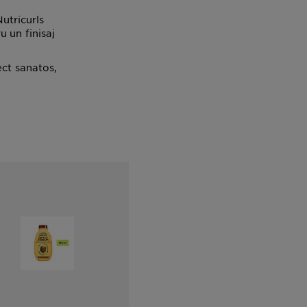
Nutricurls
 un finisaj
ect sanatos,