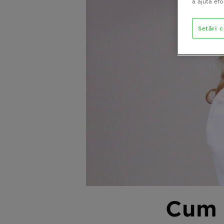
a ajuta ef
Setări 
Cum 