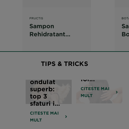
FRUCTIS
BOT
Sampon
Sa
Rehidratant
Bota
Care este
Garnier Fructis
Av
cea mai
buna
Curls Method
pe
masca de
pentru parul
us
Cum sa
TIPS & TRICKS
par pentru
ondulat
cr
obtineti un
tine? 4
par
for...
ondulat
superb:
CITESTE MAI
top 3
MULT
sfaturi i...
CITESTE MAI
MULT