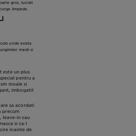
arte gros, lucrati
a curge limpede.
u
acolo unde exista
ungimilor medii si
t este un plus
pecial pentru a
basm moale si
egant, imbogatit
rare sa acordati
ca precum
, leave-in sau
masca si sa-l
ucire inainte de