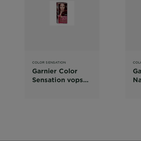
COLOR SENSATION
COL
Garnier Color
Ga
Sensation vopsea
Na
de par
de
permanenta,
pe
4.60 Intense
Sa
Dark Red