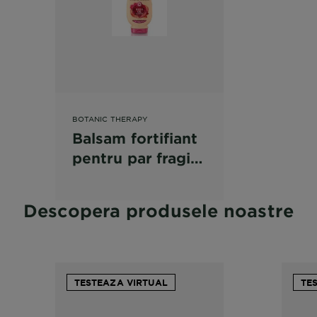
BOTANIC THERAPY
Balsam fortifiant
pentru par fragil
cu tendinta de
cadere Garnier
Descopera produsele noastre
Botanic Therapy
Ulei de Ricin si
Migdale
TESTEAZA VIRTUAL
TE