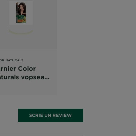
OR NATURALS
rnier Color
turals vopsea
 par
rmanenta, 3
ten Inchis
SCRIE UN REVIEW