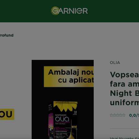
Profund
OLIA
Vopsea
fara am
Night 
uniform
0,0/
Vezi Nuanțe Si