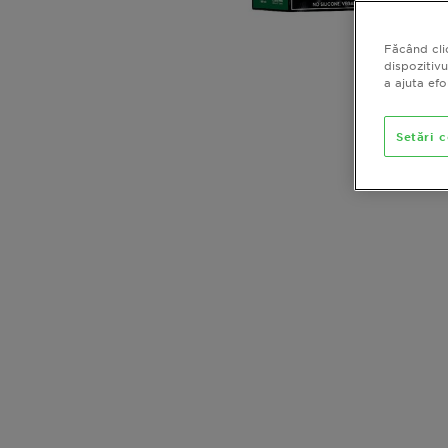
Făcând cli
dispozitivu
a ajuta ef
Setări 