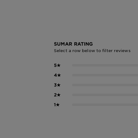
SUMAR RATING
Select a row below to filter reviews
5
★
4
★
3
★
2
★
1
★