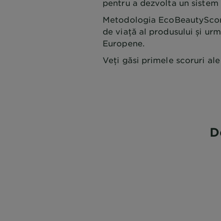
pentru a dezvolta un sistem
Metodologia EcoBeautyScore
de viață al produsului și ur
Europene.
Veți găsi primele scoruri al
D