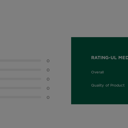
RATING-UL ME
0
0
Overall
0,0 out of 5 stars
0
Quality of Product
0
0,0 out of 5 stars
0