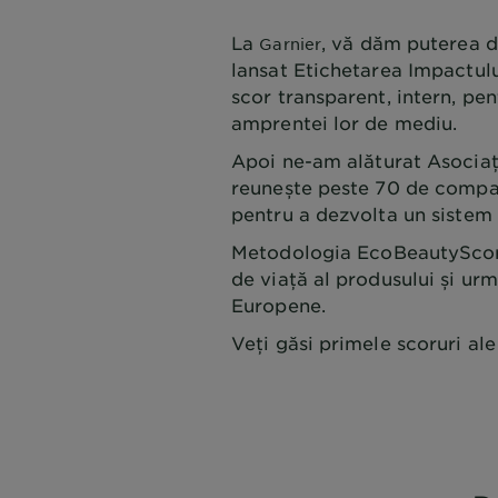
La
, vă dăm puterea d
Garnier
lansat Etichetarea Impactulu
scor transparent, intern, pe
amprentei lor de mediu.
Apoi ne-am alăturat Asociaț
reunește peste 70 de compan
pentru a dezvolta un sistem
Metodologia EcoBeautyScore
de viață al produsului și ur
Europene.
Veți găsi primele scoruri al