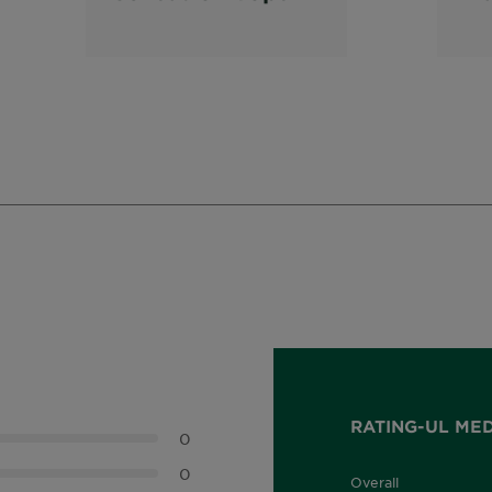
de par
de
permanenta,
pe
4.60 Intense
Sa
Dark Red
RATING-UL ME
0
0
Overall