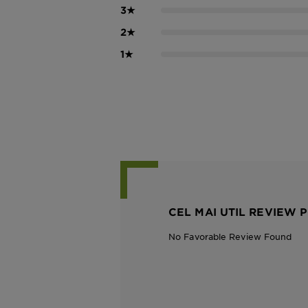
3
★
2
★
1
★
CEL MAI UTIL REVIEW P
No Favorable Review Found