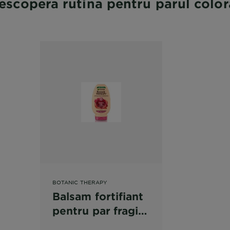
escopera rutina pentru parul color
BOTANIC THERAPY
Balsam fortifiant
pentru par fragil
cu tendinta de