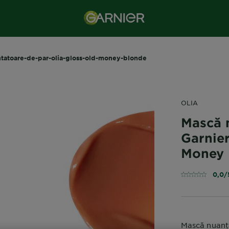
tatoare-de-par-olia-gloss-old-money-blonde
OLIA
Mască 
Garnier
Money 
0,0/
Mască nuanța