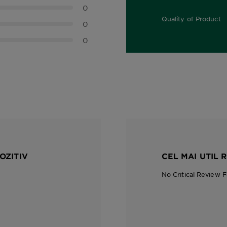
0,0 out of 5 stars
0
Quality of Product
0
0,0 out of 5 stars
0
OZITIV
CEL MAI UTIL 
No Critical Review 