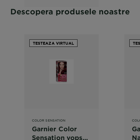
cadere Garnier
Descopera produsele noastre
Botanic Therapy
Ulei de Ricin si
Migdale
TESTEAZA VIRTUAL
TE
COLOR SENSATION
COL
Garnier Color
Ga
Sensation vopsea
Na