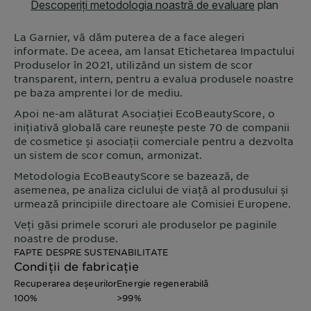
La
Garnier
, vă dăm puterea de a face alegeri
informate. De aceea, am lansat Etichetarea Impactului
Produselor în 2021, utilizând un sistem de scor
transparent, intern, pentru a evalua produsele noastre
pe baza amprentei lor de mediu.
Apoi ne-am alăturat Asociației EcoBeautyScore, o
inițiativă globală care reunește peste 70 de companii
de cosmetice și asociații comerciale pentru a dezvolta
un sistem de scor comun, armonizat.
Metodologia EcoBeautyScore se bazează, de
asemenea, pe analiza ciclului de viață al produsului și
urmează principiile directoare ale Comisiei Europene.
Veți găsi primele scoruri ale produselor pe paginile
noastre de produse.
FAPTE DESPRE SUSTENABILITATE
Condiții de fabricație
Recuperarea deșeurilor
Energie regenerabilă
100%
>99%