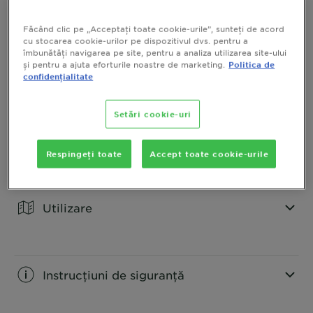
Detalii
Făcând clic pe „Acceptați toate cookie-urile”, sunteți de acord
CLOSE SUBPANEL
cu stocarea cookie-urilor pe dispozitivul dvs. pentru a
îmbunătăți navigarea pe site, pentru a analiza utilizarea site-ului
și pentru a ajuta eforturile noastre de marketing.
Politica de
Beneficii
confidențialitate
CLOSE SUBPANEL
Setări cookie-uri
Ingrediente
Respingeți toate
Accept toate cookie-urile
CLOSE SUBPANEL
Utilizare
CLOSE SUBPANEL
Instrucțiuni de siguranță
CLOSE SUBPANEL