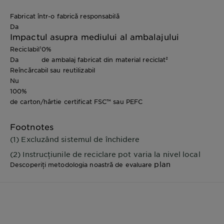
Fabricat într-o fabrică responsabilă
Da
Impactul asupra mediului al ambalajului
Reciclabil¹
0%
Da
de ambalaj fabricat din material reciclat²
Reîncărcabil sau reutilizabil
Nu
100%
de carton/hârtie certificat FSC™ sau PEFC
Footnotes
(1) Excluzând sistemul de închidere
(2) Instrucțiunile de reciclare pot varia la nivel local
plan
Descoperiți metodologia noastră de evaluare