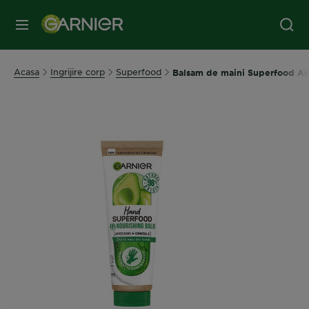
MENIU
Acasa
Ingrijire corp
Superfood
Balsam de maini Superfood A