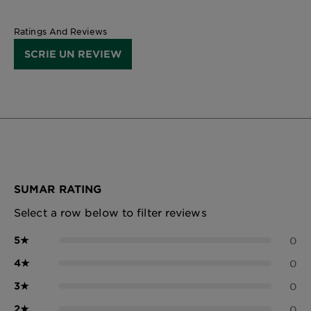
Ratings And Reviews
SCRIE UN REVIEW
SUMAR RATING
Select a row below to filter reviews
5
★
0
4
★
0
3
★
0
2
★
0