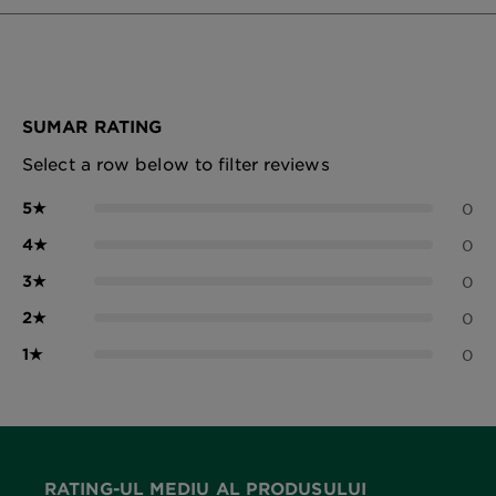
SUMAR RATING
Select a row below to filter reviews
5
★
0
4
★
0
3
★
0
2
★
0
1
★
0
RATING-UL MEDIU AL PRODUSULUI