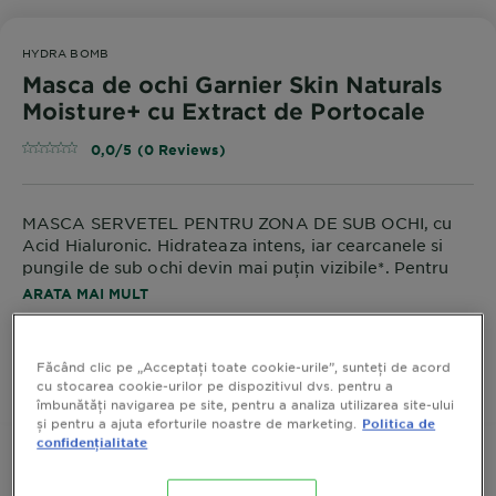
HYDRA BOMB
Masca de ochi Garnier Skin Naturals
Moisture+ cu Extract de Portocale
0,0/5 (0 Reviews)
MASCA SERVETEL PENTRU ZONA DE SUB OCHI, cu
Acid Hialuronic. Hidrateaza intens, iar cearcanele si
pungile de sub ochi devin mai puțin vizibile*. Pentru
extra-racorire, pastrati masca in frigider.
ARATA MAI MULT
*Autoevaluare: 102 femei dupa 1 aplicare.
MARIME
6 G
Făcând clic pe „Acceptați toate cookie-urile”, sunteți de acord
cu stocarea cookie-urilor pe dispozitivul dvs. pentru a
CUMPARA ACUM
îmbunătăți navigarea pe site, pentru a analiza utilizarea site-ului
și pentru a ajuta eforturile noastre de marketing.
Politica de
confidențialitate