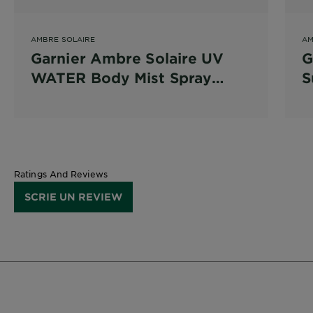
AMBRE SOLAIRE
AM
Garnier Ambre Solaire UV
G
WATER Body Mist Spray
S
racoritor pentru fata si corp
cu protectie solara FPS50
Ratings And Reviews
SCRIE UN REVIEW