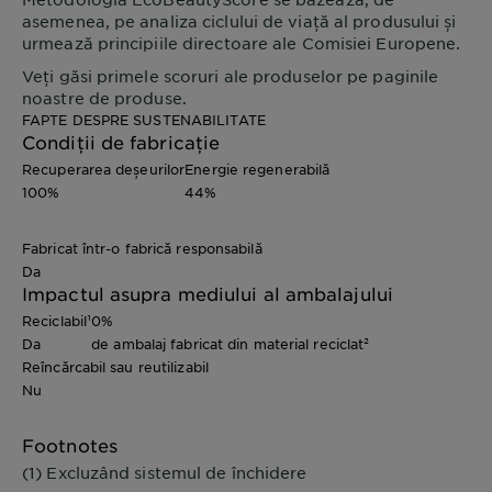
asemenea, pe analiza ciclului de viață al produsului și
urmează principiile directoare ale Comisiei Europene.
Veți găsi primele scoruri ale produselor pe paginile
noastre de produse.
FAPTE DESPRE SUSTENABILITATE
Condiții de fabricație
Recuperarea deșeurilor
Energie regenerabilă
100%
44%
Fabricat într-o fabrică responsabilă
Da
Impactul asupra mediului al ambalajului
Reciclabil¹
0%
Da
de ambalaj fabricat din material reciclat²
Reîncărcabil sau reutilizabil
Nu
Footnotes
(1) Excluzând sistemul de închidere