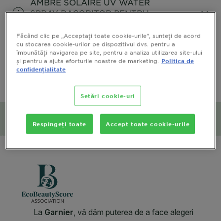
AMBRE SOLAIRE UV WATER
SPRAY RACORITOR PENTRU
FATA SI CORP FPS50
Făcând clic pe „Acceptați toate cookie-urile”, sunteți de acord
CLOSE SUBPANEL
cu stocarea cookie-urilor pe dispozitivul dvs. pentru a
îmbunătăți navigarea pe site, pentru a analiza utilizarea site-ului
și pentru a ajuta eforturile noastre de marketing.
Politica de
Utilizare
confidențialitate
CLOSE SUBPANEL
Setări cookie-uri
Impactul social și asupra
mediului
Respingeți toate
Accept toate cookie-urile
CLOSE SUBPANEL