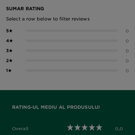
SUMAR RATING
Select a row below to filter reviews
5
★
0
4
★
0
3
★
0
2
★
0
1
★
0
RATING-UL MEDIU AL PRODUSULUI
Overall
0,0
0,0 out of 5 stars