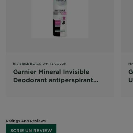
INVISIBLE BLACK WHITE COLOR
MA
Garnier Mineral Invisible
G
Deodorant antiperspirant
U
spray pentru femei
a
b
Ratings And Reviews
SCRIE UN REVIEW