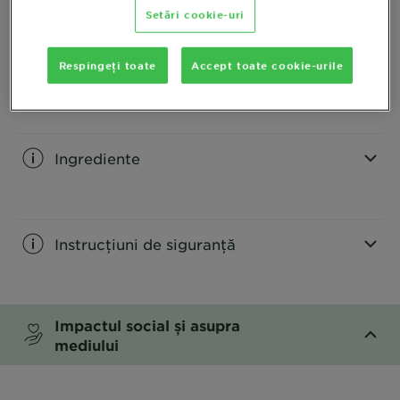
Setări cookie-uri
CLOSE SUBPANEL
Respingeți toate
Accept toate cookie-urile
Utilizare
CLOSE SUBPANEL
Ingrediente
CLOSE SUBPANEL
Instrucțiuni de siguranță
CLOSE SUBPANEL
Impactul social și asupra
mediului
CLOSE SUBPANEL