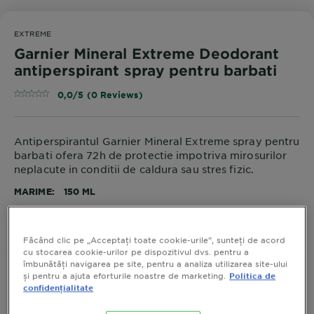
EXTREME
Garnier Mineral Extreme Deodorant
antiperspirant spray pentru barbati
0,0/5 (0 Reviews)
Antiperspirantul Garnier Mineral Extreme spray pentru
barbati ofera 72h de protectie impotriva mirosurilor
neplacute in conditii de caldura sau stres fizic.
MARIME
150 ML
CUMPARA ACUM
Făcând clic pe „Acceptați toate cookie-urile”, sunteți de acord
cu stocarea cookie-urilor pe dispozitivul dvs. pentru a
îmbunătăți navigarea pe site, pentru a analiza utilizarea site-ului
și pentru a ajuta eforturile noastre de marketing.
Politica de
confidențialitate
Detalii