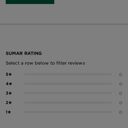
SUMAR RATING
Select a row below to filter reviews
5
★
0
4
★
0
3
★
0
2
★
0
1
★
0