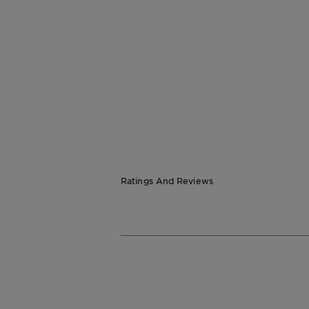
CLOSE SUBPANEL
CLOSE SUBPANEL
Ratings And Reviews