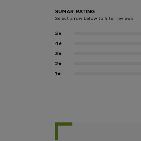
SUMAR RATING
Select a row below to filter reviews
5
★
4
★
3
★
2
★
1
★