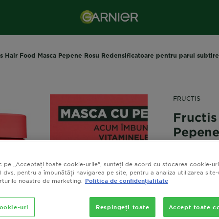
is Hair Food Masca Pepene Rosu Redensificatoare pentru parul subtire
FRUCTIS
Fructi
Pepene
Redens
parul s
c pe „Acceptați toate cookie-urile”, sunteți de acord cu stocarea cookie-uri
l dvs. pentru a îmbunătăți navigarea pe site, pentru a analiza utilizarea site-
orturile noastre de marketing.
Politica de confidențialitate
0,0/
cookie-uri
Respingeți toate
Accept toate co