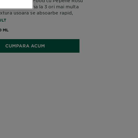
er Fructis Hair Food cu Pepene Rosu
i subtire de pana la 3 ori mai multa
extura usoara se absoarbe rapid,
i volum, forta si un aspect vizibil mai
ULT
0 ML
CUMPARA ACUM