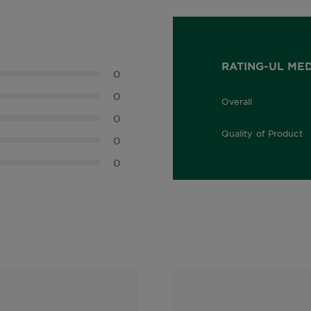
RATING-UL ME
0
0
Overall
0,0 out of 5 stars
0
Quality of Product
0
0,0 out of 5 stars
0