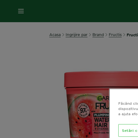
MENIU
Acasa
Ingrijire par
Brand
Fructis
Fruct
Făcând cli
dispozitivu
a ajuta ef
Setări 