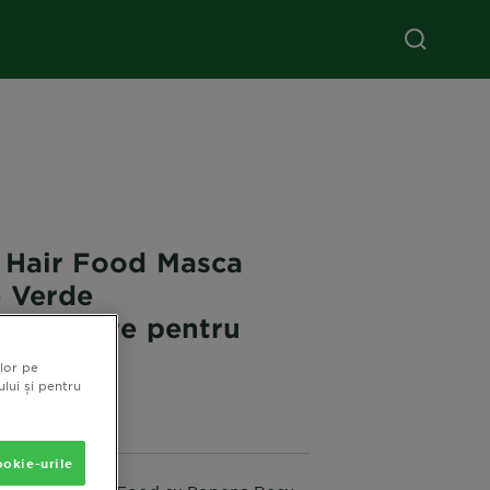
s Hair Food Masca
 Verde
ificatoare pentru
ubtire
lor pe
ului și pentru
5 (0 Reviews)
okie-urile