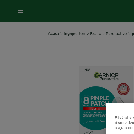
MENIU
Acasa
Ingrijire ten
Brand
Pure active
p
Făcând cli
dispozitivu
a ajuta ef