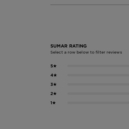
SUMAR RATING
Select a row below to filter reviews
5
★
4
★
3
★
2
★
1
★