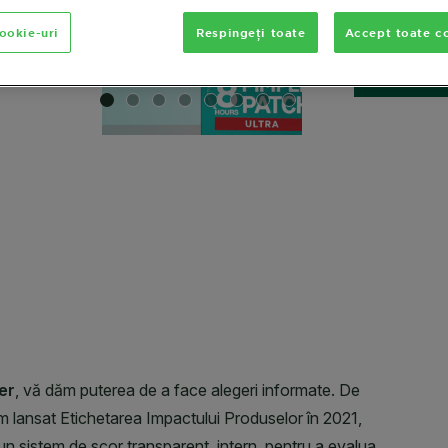
MARIME
22
cookie-uri
Respingeți toate
Accept toate co
SLIDE 1
SLIDE 2
SLIDE 3
SLIDE 4
SLIDE 5
SLIDE 6
SLIDE 7
SLIDE 8