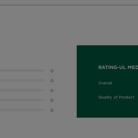
RATING-UL ME
0
0
Overall
0,0 out of 5 stars
0
Quality of Product
0
0,0 out of 5 stars
0