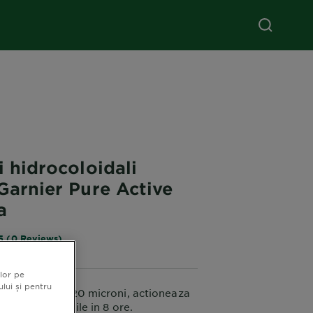
i hidrocoloidali
Garnier Pure Active
a
5 (0 Reviews)
lor pe
ului și pentru
tru cosuri de 420 microni, actioneaza
ultate observabile in 8 ore.