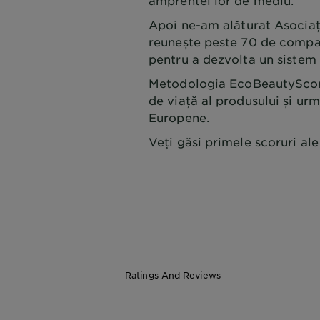
amprentei lor de mediu.
Apoi ne-am alăturat Asociaț
reunește peste 70 de compan
pentru a dezvolta un sistem
Metodologia EcoBeautyScore
de viață al produsului și ur
Europene.
Veți găsi primele scoruri al
Ratings And Reviews