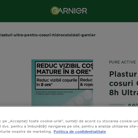
lasturi-ultra-pentru-cosuri-hidrocoloidali-garnier
PURE ACTIVE
Plastur
cosuri 
8h Ultr
0,0/
c pe „Acceptați toate cookie-urile”, sunteți de acord cu stocarea cookie-uri
l dvs. pentru a îmbunătăți navigarea pe site, pentru a analiza utilizarea site-
Plasturi pen
orturile noastre de marketing.
Politica de confidențialitate
tintit cu rez