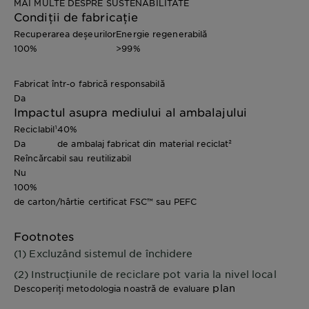
MAI MULTE DESPRE SUSTENABILITATE
Condiții de fabricație
Recuperarea deșeurilor
Energie regenerabilă
100%
>99%
Fabricat într-o fabrică responsabilă
Da
Impactul asupra mediului al ambalajului
Reciclabil¹
40%
Da
de ambalaj fabricat din material reciclat²
Reîncărcabil sau reutilizabil
Nu
100%
de carton/hârtie certificat FSC™ sau PEFC
Footnotes
(1) Excluzând sistemul de închidere
(2) Instrucțiunile de reciclare pot varia la nivel local
plan
Descoperiți metodologia noastră de evaluare