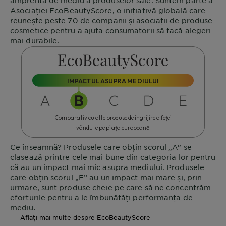
Asociației
EcoBeautyScore
, o inițiativă globală care
reunește peste 70 de companii și asociații de produse
cosmetice pentru a ajuta consumatorii să facă alegeri
mai durabile.
IMPACTUL ASUPRA MEDIULUI
Comparativ cu alte produse de îngrijire a feței
vândute pe piața europeană
Ce înseamnă?
Produsele care obțin scorul „A” se
clasează printre cele mai bune din categoria lor pentru
că au un impact mai mic asupra mediului. Produsele
care obțin scorul „E” au un impact mai mare și, prin
urmare, sunt produse cheie pe care să ne concentrăm
eforturile pentru a le îmbunătăți performanța de
mediu.
Aflați mai multe despre EcoBeautyScore