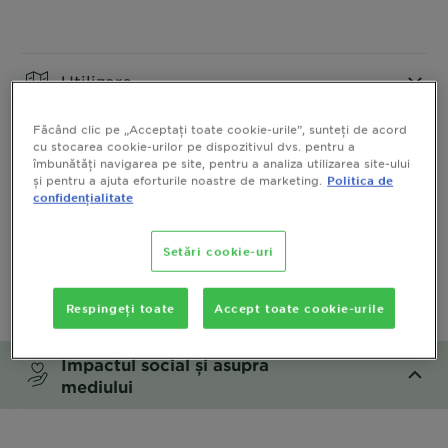
CLOSE SUBPANEL
Utilizare
CLOSE SUBPANEL
Făcând clic pe „Acceptați toate cookie-urile”, sunteți de acord
cu stocarea cookie-urilor pe dispozitivul dvs. pentru a
îmbunătăți navigarea pe site, pentru a analiza utilizarea site-ului
Ingrediente si inovatie
și pentru a ajuta eforturile noastre de marketing.
Politica de
confidențialitate
CLOSE SUBPANEL
Setări cookie-uri
Instrucțiuni de siguranță
Respingeți toate
Accept toate cookie-urile
CLOSE SUBPANEL
Impactul social și asupra
mediului
CLOSE SUBPANEL