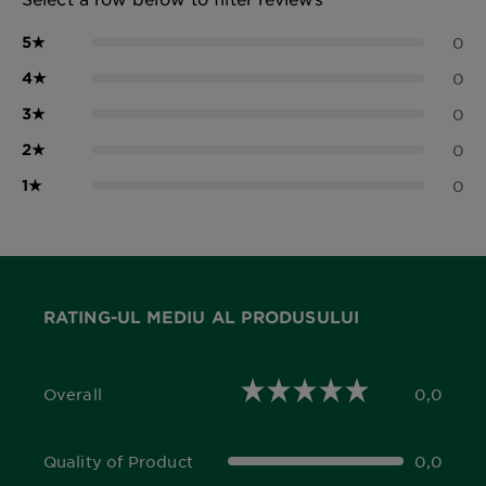
5
★
0
4
★
0
3
★
0
2
★
0
1
★
0
RATING-UL MEDIU AL PRODUSULUI
Overall
0,0
0,0 out of 5 stars
Quality of Product
0,0
0,0 out of 5 stars