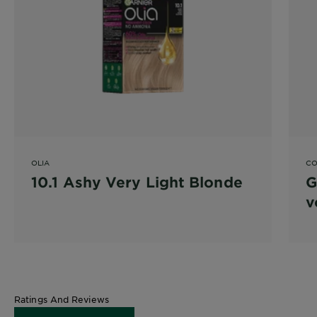
OLIA
CO
10.1 Ashy Very Light Blonde
G
v
4
Ratings And Reviews