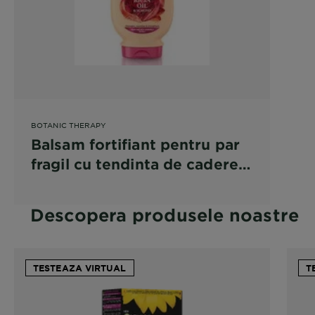
BOTANIC THERAPY
Balsam fortifiant pentru par
fragil cu tendinta de cadere
Garnier Botanic Therapy Ulei
de Ricin si Migdale
Descopera produsele noastre
TESTEAZA VIRTUAL
T