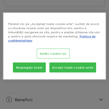
Garnier Olia 5 Saten oferă o nuanță șaten natural,
vibrantă și uniformă, fără amoniac. Formula pe bază
de uleiuri hrănitoare patrunde frumos în firul de păr,
Făcând clic pe „Acceptați toate cookie-urile”, sunteți de acord
cu stocarea cookie-urilor pe dispozitivul dvs. pentru a
oferă acoperire completă a firelor albe și un finiș
ARATA MAI MULT
îmbunătăți navigarea pe site, pentru a analiza utilizarea site-ului
mătăsos, cu până la 3x mai multă strălucire.
și pentru a ajuta eforturile noastre de marketing.
Politica de
MARIME
174 ML
confidențialitate
CUMPARA ACUM
Setări cookie-uri
Respingeți toate
Accept toate cookie-urile
Descriere produs
CLOSE SUBPANEL
Beneficii