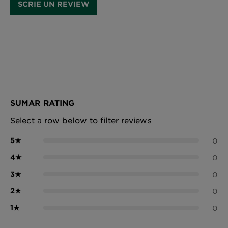
SCRIE UN REVIEW
SUMAR RATING
Select a row below to filter reviews
5
★
0
4
★
0
3
★
0
2
★
0
1
★
0