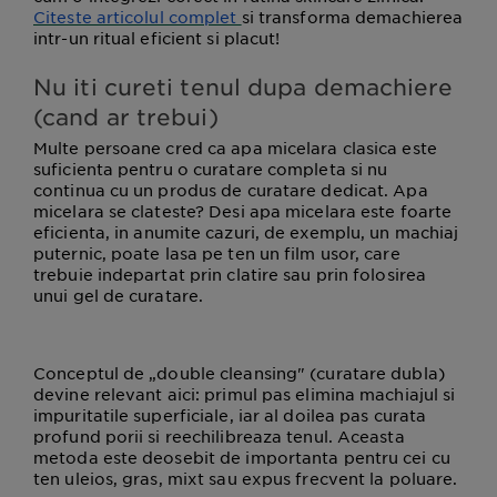
Citeste articolul complet
si transforma demachierea
intr-un ritual eficient si placut!
Nu iti cureti tenul dupa demachiere
(cand ar trebui)
Multe persoane cred ca apa micelara clasica este
suficienta pentru o curatare completa si nu
continua cu un produs de curatare dedicat. Apa
micelara se clateste? Desi apa micelara este foarte
eficienta, in anumite cazuri, de exemplu, un machiaj
puternic, poate lasa pe ten un film usor, care
trebuie indepartat prin clatire sau prin folosirea
unui gel de curatare.
Conceptul de „double cleansing" (curatare dubla)
devine relevant aici: primul pas elimina machiajul si
impuritatile superficiale, iar al doilea pas curata
profund porii si reechilibreaza tenul. Aceasta
metoda este deosebit de importanta pentru cei cu
ten uleios, gras, mixt sau expus frecvent la poluare.