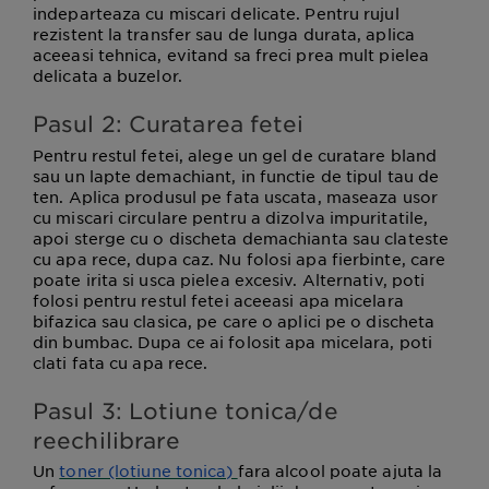
indeparteaza cu miscari delicate. Pentru rujul
rezistent la transfer sau de lunga durata, aplica
aceeasi tehnica, evitand sa freci prea mult pielea
delicata a buzelor.
Pasul 2: Curatarea fetei
Pentru restul fetei, alege un gel de curatare bland
sau un lapte demachiant, in functie de tipul tau de
ten. Aplica produsul pe fata uscata, maseaza usor
cu miscari circulare pentru a dizolva impuritatile,
apoi sterge cu o discheta demachianta sau clateste
cu apa rece, dupa caz. Nu folosi apa fierbinte, care
poate irita si usca pielea excesiv. Alternativ, poti
folosi pentru restul fetei aceeasi apa micelara
bifazica sau clasica, pe care o aplici pe o discheta
din bumbac. Dupa ce ai folosit apa micelara, poti
clati fata cu apa rece.
Pasul 3: Lotiune tonica/de
reechilibrare
Un
toner (lotiune tonica)
fara alcool poate ajuta la