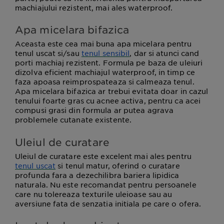
machiajului rezistent, mai ales waterproof.
Apa micelara bifazica
Aceasta este cea mai buna apa micelara pentru
tenul uscat si/sau
tenul sensibil
, dar si atunci cand
porti machiaj rezistent. Formula pe baza de uleiuri
dizolva eficient machiajul waterproof, in timp ce
faza apoasa reimprospateaza si calmeaza tenul.
Apa micelara bifazica ar trebui evitata doar in cazul
tenului foarte gras cu acnee activa, pentru ca acei
compusi grasi din formula ar putea agrava
problemele cutanate existente.
Uleiul de curatare
Uleiul de curatare este excelent mai ales pentru
tenul uscat
si tenul matur, oferind o curatare
profunda fara a dezechilibra bariera lipidica
naturala. Nu este recomandat pentru persoanele
care nu tolereaza texturile uleioase sau au
aversiune fata de senzatia initiala pe care o ofera.