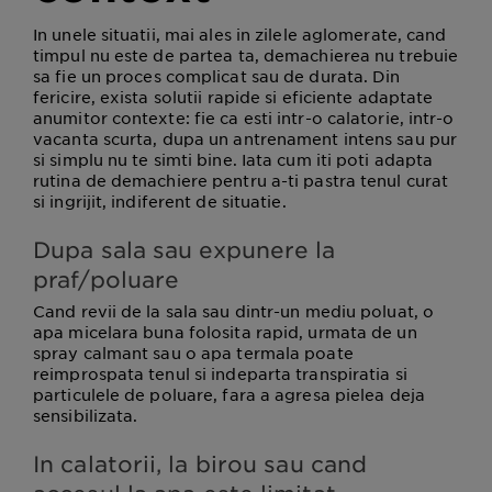
In unele situatii, mai ales in zilele aglomerate, cand
timpul nu este de partea ta, demachierea nu trebuie
sa fie un proces complicat sau de durata. Din
fericire, exista solutii rapide si eficiente adaptate
anumitor contexte: fie ca esti intr-o calatorie, intr-o
vacanta scurta, dupa un antrenament intens sau pur
si simplu nu te simti bine. Iata cum iti poti adapta
rutina de demachiere pentru a-ti pastra tenul curat
si ingrijit, indiferent de situatie.
Dupa sala sau expunere la
praf/poluare
Cand revii de la sala sau dintr-un mediu poluat, o
apa micelara buna folosita rapid, urmata de un
spray calmant sau o apa termala poate
reimprospata tenul si indeparta transpiratia si
particulele de poluare, fara a agresa pielea deja
sensibilizata.
In calatorii, la birou sau cand