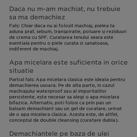
Daca nu m-am machiat, nu trebuie
sa ma demachiez
Fals
: Chiar daca nu ai folosit machiaj, pielea ta
aduna praf, sebum, transpiratie, poluare si reziduuri
de crema cu SPF. Curatarea tenului seara este
esentiala pentru o piele curata si sanatoasa,
indiferent de machiaj.
Apa micelara este suficienta in orice
situatie
Partial fals
: Apa micelara clasica este ideala pentru
demachierea usoara. Pe de alta parte, in cazul
machiajului waterproof sau al impuritatilor
persistente, este necesar sa alegi o apa micelara
bifazica. Alternativ, poti folosi ca prin pas un
balsam demachiant sau un gel de curatare, urmat
de o apa micelara clasica. Acesta este, de altfel,
conceptul de double cleansing (curatare dubla).
Demachiantele pe baza de ulei