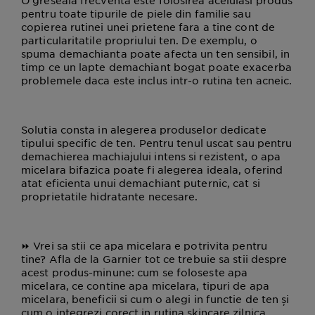
pentru toate tipurile de piele din familie sau
copierea rutinei unei prietene fara a tine cont de
particularitatile propriului ten. De exemplu, o
spuma demachianta poate afecta un ten sensibil, in
timp ce un lapte demachiant bogat poate exacerba
problemele daca este inclus intr-o rutina ten acneic.
Solutia consta in alegerea produselor dedicate
tipului specific de ten. Pentru tenul uscat sau pentru
demachierea machiajului intens si rezistent, o apa
micelara bifazica poate fi alegerea ideala, oferind
atat eficienta unui demachiant puternic, cat si
proprietatile hidratante necesare.
⏩
Vrei sa stii ce apa micelara e potrivita pentru
tine? Afla de la Garnier tot ce trebuie sa stii despre
acest produs-minune: cum se foloseste apa
micelara, ce contine apa micelara, tipuri de apa
micelara, beneficii si cum o alegi in functie de ten și
cum o integrezi corect in rutina skincare zilnica.