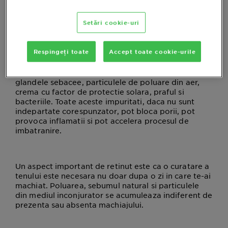
completeaza reciproc, iar, intr-o rutina zilnica,
demachierea poate preceda curatarea tenului.
Setări cookie-uri
Respingeți toate
Accept toate cookie-urile
Demachierea elimina o gama larga de compusi care
se acumuleaza pe ten de-a lungul zilei: machiajul, in
mod evident, dar si sebumul in exces produs de
glandele sebacee, particulele de poluare din aer,
crema cu factor de protectie solara, praful si
bacteriile. Toate aceste impuritati, daca nu sunt
indepartate corespunzator, pot bloca porii, pot
provoca inflamatii si pot accelera procesul de
imbatranire.
Un aspect important de retinut este ca o curatare a
tenului este necesara nu doar dupa o zi in care te-ai
machiat. Poluarea, sebumul natural si particulele
din mediul inconjurator se acumuleaza indiferent de
prezenta sau absenta machiajului.