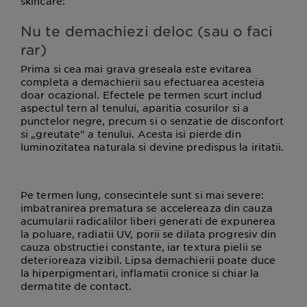
skincare:
Nu te demachiezi deloc (sau o faci
rar)
Prima si cea mai grava greseala este evitarea
completa a demachierii sau efectuarea acesteia
doar ocazional. Efectele pe termen scurt includ
aspectul tern al tenului, aparitia cosurilor si a
punctelor negre, precum si o senzatie de disconfort
si „greutate" a tenului. Acesta isi pierde din
luminozitatea naturala si devine predispus la iritatii.
Pe termen lung, consecintele sunt si mai severe:
imbatranirea prematura se accelereaza din cauza
acumularii radicalilor liberi generati de expunerea
la poluare, radiatii UV, porii se dilata progresiv din
cauza obstructiei constante, iar textura pielii se
deterioreaza vizibil. Lipsa demachierii poate duce
la hiperpigmentari, inflamatii cronice si chiar la
dermatite de contact.