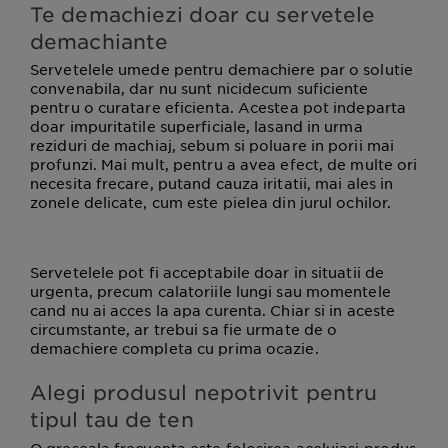
Te demachiezi doar cu servetele
demachiante
Servetelele umede pentru demachiere par o solutie
convenabila, dar nu sunt nicidecum suficiente
pentru o curatare eficienta. Acestea pot indeparta
doar impuritatile superficiale, lasand in urma
reziduri de machiaj, sebum si poluare in porii mai
profunzi. Mai mult, pentru a avea efect, de multe ori
necesita frecare, putand cauza iritatii, mai ales in
zonele delicate, cum este pielea din jurul ochilor.
Servetelele pot fi acceptabile doar in situatii de
urgenta, precum calatoriile lungi sau momentele
cand nu ai acces la apa curenta. Chiar si in aceste
circumstante, ar trebui sa fie urmate de o
demachiere completa cu prima ocazie.
Alegi produsul nepotrivit pentru
tipul tau de ten
O greseala frecventa este folosirea aceluiasi produs