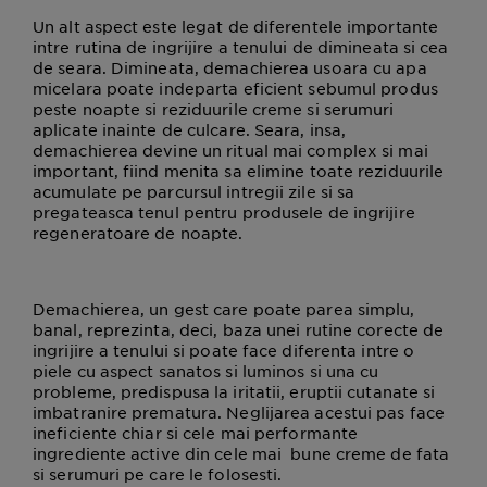
Un alt aspect este legat de diferentele importante
intre rutina de ingrijire a tenului de dimineata si cea
de seara. Dimineata, demachierea usoara cu apa
micelara poate indeparta eficient sebumul produs
peste noapte si reziduurile creme si serumuri
aplicate inainte de culcare. Seara, insa,
demachierea devine un ritual mai complex si mai
important, fiind menita sa elimine toate reziduurile
acumulate pe parcursul intregii zile si sa
pregateasca tenul pentru produsele de ingrijire
regeneratoare de noapte.
Demachierea, un gest care poate parea simplu,
banal, reprezinta, deci, baza unei rutine corecte de
ingrijire a tenului si poate face diferenta intre o
piele cu aspect sanatos si luminos si una cu
probleme, predispusa la iritatii, eruptii cutanate si
imbatranire prematura. Neglijarea acestui pas face
ineficiente chiar si cele mai performante
ingrediente active din cele mai bune creme de fata
si serumuri pe care le folosesti.