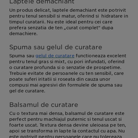
Laptele demachiant
Un produs delicat, laptele demachiant este potrivit
pentru tenul sensibil si matur, oferind si hidratare in
timpul curatarii. Nu este ideal pentru cei care
prefera senzatia de ten „curat complet" dupa
demachiere.
Spuma sau gelul de curatare
Spuma sau
gelul de curatare
functioneaza excelent
pentru tenul gras si mixt, cu pori infundati, oferind
o curatare profunda si o senzatie de prospetime.
Trebuie evitate de persoanele cu ten sensibil, care
poate suferi iritatii si roseata din cauza unor
compusi mai agresivi din formulele de spuma sau
gel de curatare.
Balsamul de curatare
Cu o textura mai densa, balsamul de curatare este
perfect pentru machiajul puternic si tenul uscat si
foarte uscat. Textura densa devine uleioasa pe ten,
apoi se transforma in lapte la contactul cu apa. Nu
este potrivit pentru persoanele care nu tolereaza